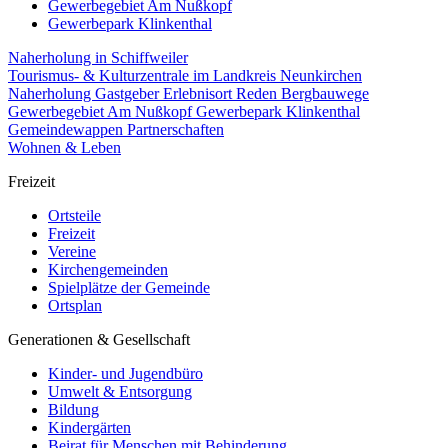
Gewerbegebiet Am Nußkopf
Gewerbepark Klinkenthal
Naherholung in Schiffweiler
Tourismus- & Kulturzentrale im Landkreis Neunkirchen
Naherholung
Gastgeber
Erlebnisort Reden
Bergbauwege
Gewerbegebiet Am Nußkopf
Gewerbepark Klinkenthal
Gemeindewappen
Partnerschaften
Wohnen & Leben
Freizeit
Ortsteile
Freizeit
Vereine
Kirchengemeinden
Spielplätze der Gemeinde
Ortsplan
Generationen & Gesellschaft
Kinder- und Jugendbüro
Umwelt & Entsorgung
Bildung
Kindergärten
Beirat für Menschen mit Behinderung