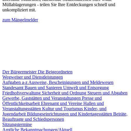
Müllablagerungen - teilen Sie Ihre Entdeckungen schnell und
unkompliziert mit.
zum Mängelmelder
Der Bürgermeister
Die Beigeordneten
Wegweiser und Dienstleistungen
Aufgaben a-z
Ausweise, Bescheinigungen und Meldewesen
Standesamt
Bauen und Sanieren
Umwelt und Entsorgung
Friedhofsverwaltung
Sicherheit und Ordnung
Steuern und Abgaben
Gewerbe, Gaststätten und Veranstaltungen
Presse und
Öffentlichkeitsarbeit
Ehrenamt und Vereine
Hallen und
Veranstaltungsstätten
Kultur und Tourismus
Kinder- und
Jugendarbeit
Bildungseinrichtungen und Kindertagesstätten
Beiräte,
Beauftragte und Schiedspersonen
Sitzungstermine
Amtliche Bekanntmachungen/Aktuell