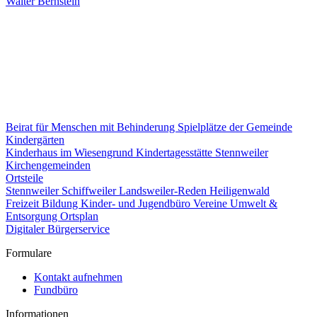
Walter Bernstein
Beirat für Menschen mit Behinderung
Spielplätze der Gemeinde
Kindergärten
Kinderhaus im Wiesengrund
Kindertagesstätte Stennweiler
Kirchengemeinden
Ortsteile
Stennweiler
Schiffweiler
Landsweiler-Reden
Heiligenwald
Freizeit
Bildung
Kinder- und Jugendbüro
Vereine
Umwelt &
Entsorgung
Ortsplan
Digitaler Bürgerservice
Formulare
Kontakt aufnehmen
Fundbüro
Informationen