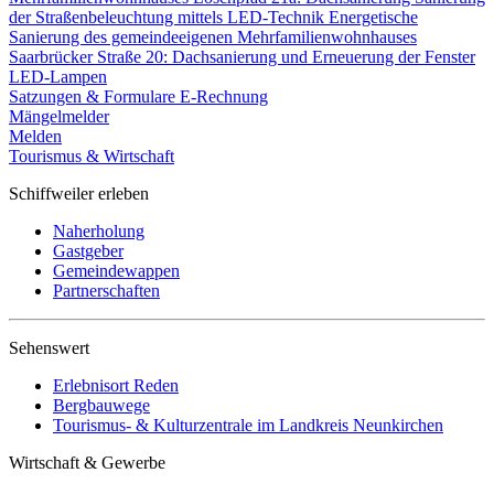
der Straßenbeleuchtung mittels LED-Technik
Energetische
Sanierung des gemeindeeigenen Mehrfamilienwohnhauses
Saarbrücker Straße 20: Dachsanierung und Erneuerung der Fenster
LED-Lampen
Satzungen & Formulare
E-Rechnung
Mängelmelder
Melden
Tourismus & Wirtschaft
Schiffweiler erleben
Naherholung
Gastgeber
Gemeindewappen
Partnerschaften
Sehenswert
Erlebnisort Reden
Bergbauwege
Tourismus- & Kulturzentrale im Landkreis Neunkirchen
Wirtschaft & Gewerbe