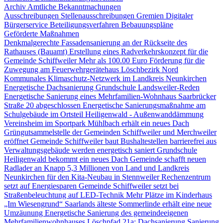
Archiv Amtliche Bekanntmachungen
Ausschreibungen
Stellenausschreibungen
Gremien
Digitaler
Bürgerservice
Beteiligungsverfahren
Bebauungspläne
Geförderte Maßnahmen
Denkmalgerechte Fassadensanierung an der Rückseite des
Rathauses (Bauamt)
Erstellung eines Radverkehrskonzept für die
Gemeinde Schiffweiler
Mehr als 100.00 Euro Förderung für die
Zuwegung am Feuerwehrgerätehaus Löschbezirk Nord
Kommunales Klimaschutz-Netzwerk im Landkreis Neunkirchen
Energetische Dachsanierung Grundschule Landsweiler-Reden
Energetische Sanierung eines Mehrfamilien-Wohnhaus Saarbrücker
Straße 20 abgeschlossen
Energetische Sanierungsmaßnahme am
Schulgebäude im Ortsteil Heiligenwald - Außenwanddämmung
Vereinsheim im Sportpark Mühlbach erhält ein neues Dach
Grüngutsammelstelle der Gemeinden Schiffweiler und Merchweiler
eröffnet
Gemeinde Schiffweiler baut Bushaltestellen barrierefrei aus
Verwaltungsgebäude werden energetisch saniert
Grundschule
Heiligenwald bekommt ein neues Dach
Gemeinde schafft neuen
Radlader an
Knapp 5,3 Millionen von Land und Landkreis
Neunkirchen für den Kita-Neubau in Stennweiler
Rechenzentrum
setzt auf Energiesparen
Gemeinde Schiffweiler setzt bei
Straßenbeleuchtung auf LED-Technik
Mehr Plätze im Kinderhaus
„Im Wiesengrund“
Saarlands älteste Sommerlinde erhält eine neue
Umzäunung
Energetische Sanierung des gemeindeeigenen
Mehrfamilienwohnhauses Löschpfad 21a: Dachsanierung
Sanierung