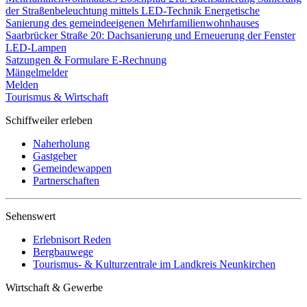
der Straßenbeleuchtung mittels LED-Technik
Energetische
Sanierung des gemeindeeigenen Mehrfamilienwohnhauses
Saarbrücker Straße 20: Dachsanierung und Erneuerung der Fenster
LED-Lampen
Satzungen & Formulare
E-Rechnung
Mängelmelder
Melden
Tourismus & Wirtschaft
Schiffweiler erleben
Naherholung
Gastgeber
Gemeindewappen
Partnerschaften
Sehenswert
Erlebnisort Reden
Bergbauwege
Tourismus- & Kulturzentrale im Landkreis Neunkirchen
Wirtschaft & Gewerbe