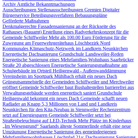
Archiv Amtliche Bekanntmachungen
Ausschreibungen
Stellenausschreibungen
Gremien
Digitaler
Bürgerservice
Beteiligungsverfahren
Bebauungspläne
Geförderte Maßnahmen
Denkmalgerechte Fassadensanierung an der Rückseite des
Rathauses (Bauamt)
Erstellung eines Radverkehrskonzept für die
Gemeinde Schiffweiler
Mehr als 100.00 Euro Förderung für die
Zuwegung am Feuerwehrgerätehaus Löschbezirk Nord
Kommunales Klimaschutz-Netzwerk im Landkreis Neunkirchen
Energetische Dachsanierung Grundschule Landsweiler-Reden
Energetische Sanierung eines Mehrfamilien-Wohnhaus Saarbrücker
Straße 20 abgeschlossen
Energetische Sanierungsmaßnahme am
Schulgebäude im Ortsteil Heiligenwald - Außenwanddämmung
Vereinsheim im Sportpark Mühlbach erhält ein neues Dach
Grüngutsammelstelle der Gemeinden Schiffweiler und Merchweiler
eröffnet
Gemeinde Schiffweiler baut Bushaltestellen barrierefrei aus
Verwaltungsgebäude werden energetisch saniert
Grundschule
Heiligenwald bekommt ein neues Dach
Gemeinde schafft neuen
Radlader an
Knapp 5,3 Millionen von Land und Landkreis
Neunkirchen für den Kita-Neubau in Stennweiler
Rechenzentrum
setzt auf Energiesparen
Gemeinde Schiffweiler setzt bei
Straßenbeleuchtung auf LED-Technik
Mehr Plätze im Kinderhaus
„Im Wiesengrund“
Saarlands älteste Sommerlinde erhält eine neue
Umzäunung
Energetische Sanierung des gemeindeeigenen
Mehrfamilienwohnhauses Löschpfad 21a: Dachsanierung
Sanierung