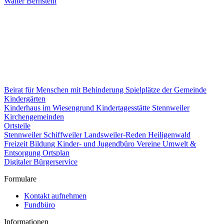
Walter Bernstein
Beirat für Menschen mit Behinderung
Spielplätze der Gemeinde
Kindergärten
Kinderhaus im Wiesengrund
Kindertagesstätte Stennweiler
Kirchengemeinden
Ortsteile
Stennweiler
Schiffweiler
Landsweiler-Reden
Heiligenwald
Freizeit
Bildung
Kinder- und Jugendbüro
Vereine
Umwelt &
Entsorgung
Ortsplan
Digitaler Bürgerservice
Formulare
Kontakt aufnehmen
Fundbüro
Informationen