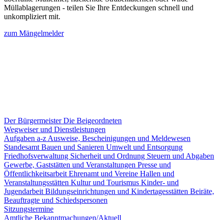
Müllablagerungen - teilen Sie Ihre Entdeckungen schnell und
unkompliziert mit.
zum Mängelmelder
Der Bürgermeister
Die Beigeordneten
Wegweiser und Dienstleistungen
Aufgaben a-z
Ausweise, Bescheinigungen und Meldewesen
Standesamt
Bauen und Sanieren
Umwelt und Entsorgung
Friedhofsverwaltung
Sicherheit und Ordnung
Steuern und Abgaben
Gewerbe, Gaststätten und Veranstaltungen
Presse und
Öffentlichkeitsarbeit
Ehrenamt und Vereine
Hallen und
Veranstaltungsstätten
Kultur und Tourismus
Kinder- und
Jugendarbeit
Bildungseinrichtungen und Kindertagesstätten
Beiräte,
Beauftragte und Schiedspersonen
Sitzungstermine
Amtliche Bekanntmachungen/Aktuell