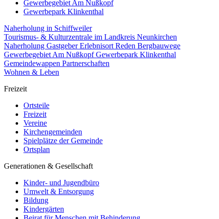
Gewerbegebiet Am Nußkopf
Gewerbepark Klinkenthal
Naherholung in Schiffweiler
Tourismus- & Kulturzentrale im Landkreis Neunkirchen
Naherholung
Gastgeber
Erlebnisort Reden
Bergbauwege
Gewerbegebiet Am Nußkopf
Gewerbepark Klinkenthal
Gemeindewappen
Partnerschaften
Wohnen & Leben
Freizeit
Ortsteile
Freizeit
Vereine
Kirchengemeinden
Spielplätze der Gemeinde
Ortsplan
Generationen & Gesellschaft
Kinder- und Jugendbüro
Umwelt & Entsorgung
Bildung
Kindergärten
Beirat für Menschen mit Behinderung