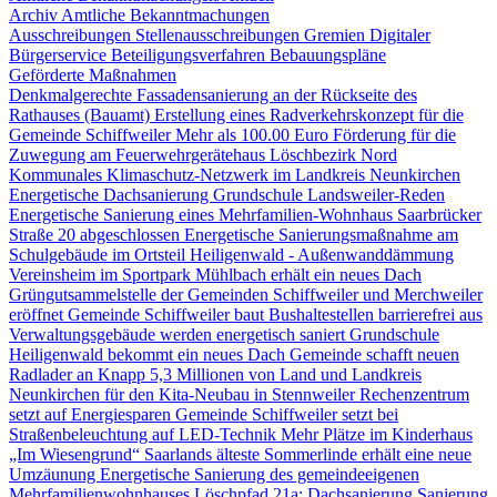
Archiv Amtliche Bekanntmachungen
Ausschreibungen
Stellenausschreibungen
Gremien
Digitaler
Bürgerservice
Beteiligungsverfahren
Bebauungspläne
Geförderte Maßnahmen
Denkmalgerechte Fassadensanierung an der Rückseite des
Rathauses (Bauamt)
Erstellung eines Radverkehrskonzept für die
Gemeinde Schiffweiler
Mehr als 100.00 Euro Förderung für die
Zuwegung am Feuerwehrgerätehaus Löschbezirk Nord
Kommunales Klimaschutz-Netzwerk im Landkreis Neunkirchen
Energetische Dachsanierung Grundschule Landsweiler-Reden
Energetische Sanierung eines Mehrfamilien-Wohnhaus Saarbrücker
Straße 20 abgeschlossen
Energetische Sanierungsmaßnahme am
Schulgebäude im Ortsteil Heiligenwald - Außenwanddämmung
Vereinsheim im Sportpark Mühlbach erhält ein neues Dach
Grüngutsammelstelle der Gemeinden Schiffweiler und Merchweiler
eröffnet
Gemeinde Schiffweiler baut Bushaltestellen barrierefrei aus
Verwaltungsgebäude werden energetisch saniert
Grundschule
Heiligenwald bekommt ein neues Dach
Gemeinde schafft neuen
Radlader an
Knapp 5,3 Millionen von Land und Landkreis
Neunkirchen für den Kita-Neubau in Stennweiler
Rechenzentrum
setzt auf Energiesparen
Gemeinde Schiffweiler setzt bei
Straßenbeleuchtung auf LED-Technik
Mehr Plätze im Kinderhaus
„Im Wiesengrund“
Saarlands älteste Sommerlinde erhält eine neue
Umzäunung
Energetische Sanierung des gemeindeeigenen
Mehrfamilienwohnhauses Löschpfad 21a: Dachsanierung
Sanierung