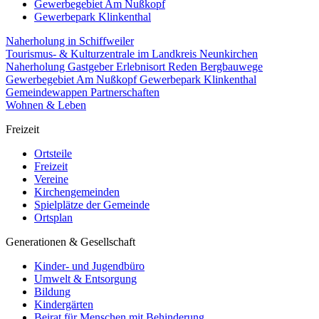
Gewerbegebiet Am Nußkopf
Gewerbepark Klinkenthal
Naherholung in Schiffweiler
Tourismus- & Kulturzentrale im Landkreis Neunkirchen
Naherholung
Gastgeber
Erlebnisort Reden
Bergbauwege
Gewerbegebiet Am Nußkopf
Gewerbepark Klinkenthal
Gemeindewappen
Partnerschaften
Wohnen & Leben
Freizeit
Ortsteile
Freizeit
Vereine
Kirchengemeinden
Spielplätze der Gemeinde
Ortsplan
Generationen & Gesellschaft
Kinder- und Jugendbüro
Umwelt & Entsorgung
Bildung
Kindergärten
Beirat für Menschen mit Behinderung