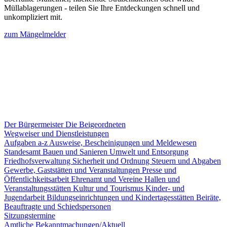
Müllablagerungen - teilen Sie Ihre Entdeckungen schnell und
unkompliziert mit.
zum Mängelmelder
Der Bürgermeister
Die Beigeordneten
Wegweiser und Dienstleistungen
Aufgaben a-z
Ausweise, Bescheinigungen und Meldewesen
Standesamt
Bauen und Sanieren
Umwelt und Entsorgung
Friedhofsverwaltung
Sicherheit und Ordnung
Steuern und Abgaben
Gewerbe, Gaststätten und Veranstaltungen
Presse und
Öffentlichkeitsarbeit
Ehrenamt und Vereine
Hallen und
Veranstaltungsstätten
Kultur und Tourismus
Kinder- und
Jugendarbeit
Bildungseinrichtungen und Kindertagesstätten
Beiräte,
Beauftragte und Schiedspersonen
Sitzungstermine
Amtliche Bekanntmachungen/Aktuell