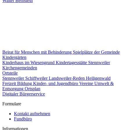
Walter Bernstein
Beirat für Menschen mit Behinderung
Spielplätze der Gemeinde
Kindergärten
Kinderhaus im Wiesengrund
Kindertagesstätte Stennweiler
Kirchengemeinden
Ortsteile
Stennweiler
Schiffweiler
Landsweiler-Reden
Heiligenwald
Freizeit
Bildung
Kinder- und Jugendbüro
Vereine
Umwelt &
Entsorgung
Ortsplan
Digitaler Bürgerservice
Formulare
Kontakt aufnehmen
Fundbüro
Informationen