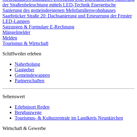
der Straßenbeleuchtung mittels LED-Technik
Energetische
Sanierung des gemeindeeigenen Mehrfamilienwohnhauses
Saarbrücker Straße 20: Dachsanierung und Erneuerung der Fenster
LED-Lampen
Satzungen & Formulare
E-Rechnung
Mängelmelder
Melden
Tourismus & Wirtschaft
Schiffweiler erleben
Naherholung
Gastgeber
Gemeindewappen
Partnerschaften
Sehenswert
Erlebnisort Reden
Bergbauwege
Tourismus- & Kulturzentrale im Landkreis Neunkirchen
Wirtschaft & Gewerbe