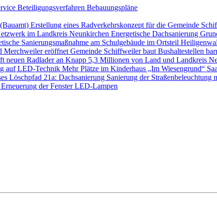
ervice
Beteiligungsverfahren
Bebauungspläne
s (Bauamt)
Erstellung eines Radverkehrskonzept für die Gemeinde Schi
etzwerk im Landkreis Neunkirchen
Energetische Dachsanierung Gru
etische Sanierungsmaßnahme am Schulgebäude im Ortsteil Heilige
d Merchweiler eröffnet
Gemeinde Schiffweiler baut Bushaltestellen barr
ft neuen Radlader an
Knapp 5,3 Millionen von Land und Landkreis Ne
ung auf LED-Technik
Mehr Plätze im Kinderhaus „Im Wiesengrund“
Saa
ses Löschpfad 21a: Dachsanierung
Sanierung der Straßenbeleuchtung 
 Erneuerung der Fenster
LED-Lampen