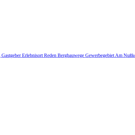
g
Gastgeber
Erlebnisort Reden
Bergbauwege
Gewerbegebiet Am Nußk