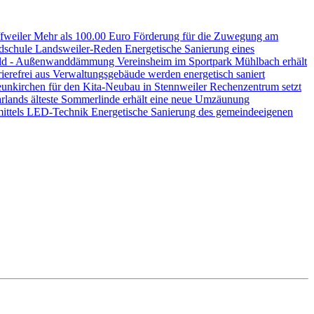
ffweiler
Mehr als 100.00 Euro Förderung für die Zuwegung am
ndschule Landsweiler-Reden
Energetische Sanierung eines
nwald - Außenwanddämmung
Vereinsheim im Sportpark Mühlbach erhält
ierefrei aus
Verwaltungsgebäude werden energetisch saniert
unkirchen für den Kita-Neubau in Stennweiler
Rechenzentrum setzt
rlands älteste Sommerlinde erhält eine neue Umzäunung
mittels LED-Technik
Energetische Sanierung des gemeindeeigenen