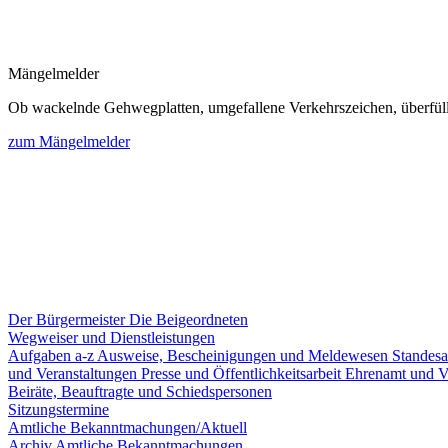
Mängelmelder
Ob wackelnde Gehwegplatten, umgefallene Verkehrszeichen, überfüllte
zum Mängelmelder
Der Bürgermeister
Die Beigeordneten
Wegweiser und Dienstleistungen
Aufgaben a-z
Ausweise, Bescheinigungen und Meldewesen
Standes
und Veranstaltungen
Presse und Öffentlichkeitsarbeit
Ehrenamt und V
Beiräte, Beauftragte und Schiedspersonen
Sitzungstermine
Amtliche Bekanntmachungen/Aktuell
Archiv Amtliche Bekanntmachungen