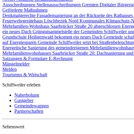
Ausschreibungen
Stellenausschreibungen
Gremien
Digitaler Bürgers
Geförderte Maßnahmen
Denkmalgerechte Fassadensanierung an der Rückseite des Rathause
Feuerwehrgerätehaus Löschbezirk Nord
Kommunales Klimaschutz-N
Mehrfamilien-Wohnhaus Saarbrücker Straße 20 abgeschlossen
Energ
ein neues Dach
Grüngutsammelstelle der Gemeinden Schiffweiler un
Grundschule Heiligenwald bekommt ein neues Dach
Gemeinde schaf
auf Energiesparen
Gemeinde Schiffweiler setzt bei Straßenbeleucht
Energetische Sanierung des gemeindeeigenen Mehrfamilienwohnhau
Mehrfamilienwohnhauses Saarbrücker Straße 20: Dachsanierung und
Satzungen & Formulare
E-Rechnung
Mängelmelder
Melden
Tourismus & Wirtschaft
Schiffweiler erleben
Naherholung
Gastgeber
Gemeindewappen
Partnerschaften
Sehenswert