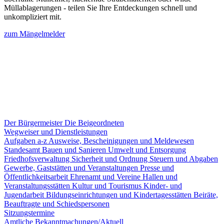
Müllablagerungen - teilen Sie Ihre Entdeckungen schnell und
unkompliziert mit.
zum Mängelmelder
Der Bürgermeister
Die Beigeordneten
Wegweiser und Dienstleistungen
Aufgaben a-z
Ausweise, Bescheinigungen und Meldewesen
Standesamt
Bauen und Sanieren
Umwelt und Entsorgung
Friedhofsverwaltung
Sicherheit und Ordnung
Steuern und Abgaben
Gewerbe, Gaststätten und Veranstaltungen
Presse und
Öffentlichkeitsarbeit
Ehrenamt und Vereine
Hallen und
Veranstaltungsstätten
Kultur und Tourismus
Kinder- und
Jugendarbeit
Bildungseinrichtungen und Kindertagesstätten
Beiräte,
Beauftragte und Schiedspersonen
Sitzungstermine
Amtliche Bekanntmachungen/Aktuell