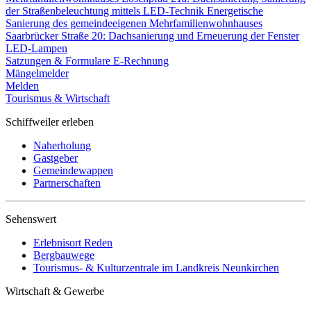
der Straßenbeleuchtung mittels LED-Technik
Energetische
Sanierung des gemeindeeigenen Mehrfamilienwohnhauses
Saarbrücker Straße 20: Dachsanierung und Erneuerung der Fenster
LED-Lampen
Satzungen & Formulare
E-Rechnung
Mängelmelder
Melden
Tourismus & Wirtschaft
Schiffweiler erleben
Naherholung
Gastgeber
Gemeindewappen
Partnerschaften
Sehenswert
Erlebnisort Reden
Bergbauwege
Tourismus- & Kulturzentrale im Landkreis Neunkirchen
Wirtschaft & Gewerbe