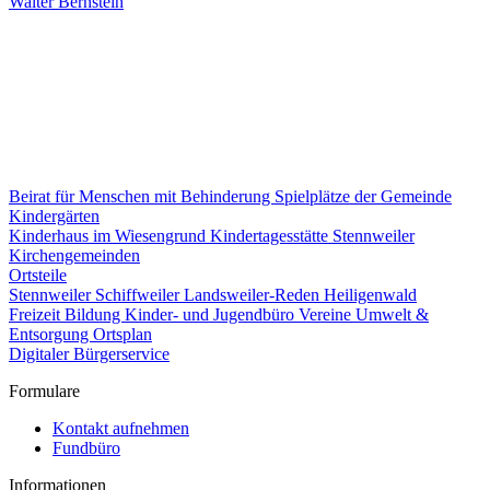
Walter Bernstein
Beirat für Menschen mit Behinderung
Spielplätze der Gemeinde
Kindergärten
Kinderhaus im Wiesengrund
Kindertagesstätte Stennweiler
Kirchengemeinden
Ortsteile
Stennweiler
Schiffweiler
Landsweiler-Reden
Heiligenwald
Freizeit
Bildung
Kinder- und Jugendbüro
Vereine
Umwelt &
Entsorgung
Ortsplan
Digitaler Bürgerservice
Formulare
Kontakt aufnehmen
Fundbüro
Informationen