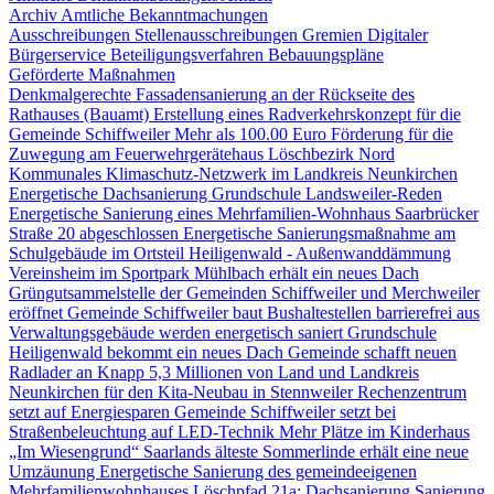
Archiv Amtliche Bekanntmachungen
Ausschreibungen
Stellenausschreibungen
Gremien
Digitaler
Bürgerservice
Beteiligungsverfahren
Bebauungspläne
Geförderte Maßnahmen
Denkmalgerechte Fassadensanierung an der Rückseite des
Rathauses (Bauamt)
Erstellung eines Radverkehrskonzept für die
Gemeinde Schiffweiler
Mehr als 100.00 Euro Förderung für die
Zuwegung am Feuerwehrgerätehaus Löschbezirk Nord
Kommunales Klimaschutz-Netzwerk im Landkreis Neunkirchen
Energetische Dachsanierung Grundschule Landsweiler-Reden
Energetische Sanierung eines Mehrfamilien-Wohnhaus Saarbrücker
Straße 20 abgeschlossen
Energetische Sanierungsmaßnahme am
Schulgebäude im Ortsteil Heiligenwald - Außenwanddämmung
Vereinsheim im Sportpark Mühlbach erhält ein neues Dach
Grüngutsammelstelle der Gemeinden Schiffweiler und Merchweiler
eröffnet
Gemeinde Schiffweiler baut Bushaltestellen barrierefrei aus
Verwaltungsgebäude werden energetisch saniert
Grundschule
Heiligenwald bekommt ein neues Dach
Gemeinde schafft neuen
Radlader an
Knapp 5,3 Millionen von Land und Landkreis
Neunkirchen für den Kita-Neubau in Stennweiler
Rechenzentrum
setzt auf Energiesparen
Gemeinde Schiffweiler setzt bei
Straßenbeleuchtung auf LED-Technik
Mehr Plätze im Kinderhaus
„Im Wiesengrund“
Saarlands älteste Sommerlinde erhält eine neue
Umzäunung
Energetische Sanierung des gemeindeeigenen
Mehrfamilienwohnhauses Löschpfad 21a: Dachsanierung
Sanierung