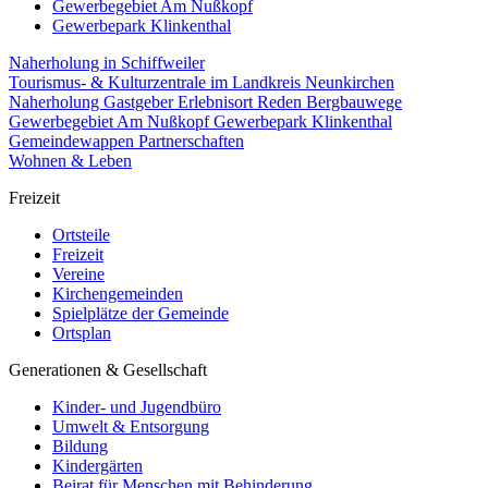
Gewerbegebiet Am Nußkopf
Gewerbepark Klinkenthal
Naherholung in Schiffweiler
Tourismus- & Kulturzentrale im Landkreis Neunkirchen
Naherholung
Gastgeber
Erlebnisort Reden
Bergbauwege
Gewerbegebiet Am Nußkopf
Gewerbepark Klinkenthal
Gemeindewappen
Partnerschaften
Wohnen & Leben
Freizeit
Ortsteile
Freizeit
Vereine
Kirchengemeinden
Spielplätze der Gemeinde
Ortsplan
Generationen & Gesellschaft
Kinder- und Jugendbüro
Umwelt & Entsorgung
Bildung
Kindergärten
Beirat für Menschen mit Behinderung