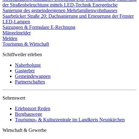
der Straßenbeleuchtung mittels LED-Technik
Energetische
Sanierung des gemeindeeigenen Mehrfamilienwohnhauses
Saarbrücker Straße 20: Dachsanierung und Erneuerung der Fenster
LED-Lampen
Satzungen & Formulare
E-Rechnung
Mängelmelder
Melden
Tourismus & Wirtschaft
Schiffweiler erleben
Naherholung
Gastgeber
Gemeindewappen
Partnerschaften
Sehenswert
Erlebnisort Reden
Bergbauwege
Tourismus- & Kulturzentrale im Landkreis Neunkirchen
Wirtschaft & Gewerbe