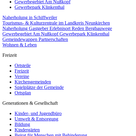
Gewerbegebiet Am Nußkopf
Gewerbepark Klinkenthal
Naherholung in Schiffweiler
Tourismus- & Kulturzentrale im Landkreis Neunkirchen
Naherholung
Gastgeber
Erlebnisort Reden
Bergbauwege
Gewerbegebiet Am Nußkopf
Gewerbepark Klinkenthal
Gemeindewappen
Partnerschaften
Wohnen & Leben
Freizeit
Ortsteile
Freizeit
Vereine
Kirchengemeinden
Spielplätze der Gemeinde
Ortsplan
Generationen & Gesellschaft
Kinder- und Jugendbüro
Umwelt & Entsorgung
Bildung
Kindergärten
Beirat für Menschen mit Behinderung