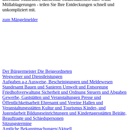
Müllablagerungen - teilen Sie Ihre Entdeckungen schnell und
unkompliziert mit.
zum Mängelmelder
Der Bürgermeister
Die Beigeordneten
Wegweiser und Dienstleistungen
Aufgaben a-z
Ausweise, Bescheinigungen und Meldewesen
Standesamt
Bauen und Sanieren
Umwelt und Entsorgung
Friedhofsverwaltung
Sicherheit und Ordnung
Steuern und Abgaben
Gewerbe, Gaststätten und Veranstaltungen
Presse und
Öffentlichkeitsarbeit
Ehrenamt und Vereine
Hallen und
Veranstaltungsstätten
Kultur und Tourismus
Kinder- und
Jugendarbeit
Bildungseinrichtungen und Kindertagesstätten
Beiräte,
Beauftragte und Schiedspersonen
Sitzungstermine
Amtliche Bekanntmachungen/Aktuell