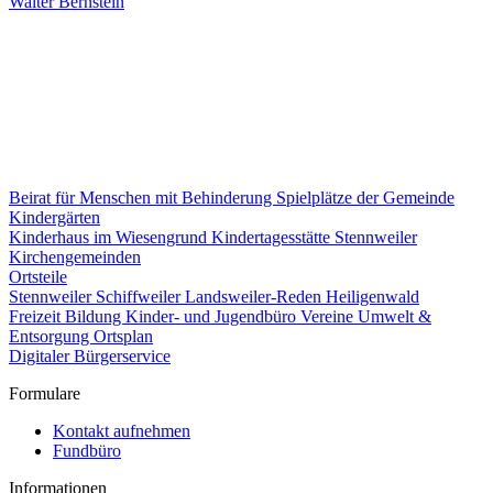
Walter Bernstein
Beirat für Menschen mit Behinderung
Spielplätze der Gemeinde
Kindergärten
Kinderhaus im Wiesengrund
Kindertagesstätte Stennweiler
Kirchengemeinden
Ortsteile
Stennweiler
Schiffweiler
Landsweiler-Reden
Heiligenwald
Freizeit
Bildung
Kinder- und Jugendbüro
Vereine
Umwelt &
Entsorgung
Ortsplan
Digitaler Bürgerservice
Formulare
Kontakt aufnehmen
Fundbüro
Informationen