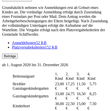
Grundsätzlich nehmen wir Anmeldungen erst ab Geburt eines
Kindes an. Die vorläufige Anmeldung erfolgt durch Zusendung
eines Formulars per Post oder Mail. Dem Antrag werden die
Arbeitgeberbescheinigungen der Eltern beigefügt. Nach Zusendung
der vollständigen Unterlagen erfolgt die Aufnahme auf die
Warteliste. Die Vergabe erfolgt nach den Platzvergabekriterien der
Gemeinde Schiffweiler.
Anmeldebogen
52 KB
Platzvergabekriterien
152 KB
Beiträge
ab 1. August 2026 bis 31. Dezember 2026
1.
2.
3.
4.
Betreuungsart
Kind
Kind
Kind
Kind
flexibler
23,00
17,25
11,50
5,75
Ganztageskindergarten
€
€
€
€
33,00
24,75
16,50
8,25
Ganztageskindergarten
€
€
€
€
30,00
22,50
15,00
7,50
Kinderhort
€
€
€
€