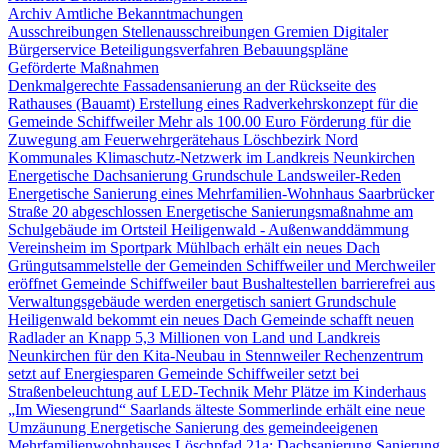
Archiv Amtliche Bekanntmachungen
Ausschreibungen
Stellenausschreibungen
Gremien
Digitaler
Bürgerservice
Beteiligungsverfahren
Bebauungspläne
Geförderte Maßnahmen
Denkmalgerechte Fassadensanierung an der Rückseite des
Rathauses (Bauamt)
Erstellung eines Radverkehrskonzept für die
Gemeinde Schiffweiler
Mehr als 100.00 Euro Förderung für die
Zuwegung am Feuerwehrgerätehaus Löschbezirk Nord
Kommunales Klimaschutz-Netzwerk im Landkreis Neunkirchen
Energetische Dachsanierung Grundschule Landsweiler-Reden
Energetische Sanierung eines Mehrfamilien-Wohnhaus Saarbrücker
Straße 20 abgeschlossen
Energetische Sanierungsmaßnahme am
Schulgebäude im Ortsteil Heiligenwald - Außenwanddämmung
Vereinsheim im Sportpark Mühlbach erhält ein neues Dach
Grüngutsammelstelle der Gemeinden Schiffweiler und Merchweiler
eröffnet
Gemeinde Schiffweiler baut Bushaltestellen barrierefrei aus
Verwaltungsgebäude werden energetisch saniert
Grundschule
Heiligenwald bekommt ein neues Dach
Gemeinde schafft neuen
Radlader an
Knapp 5,3 Millionen von Land und Landkreis
Neunkirchen für den Kita-Neubau in Stennweiler
Rechenzentrum
setzt auf Energiesparen
Gemeinde Schiffweiler setzt bei
Straßenbeleuchtung auf LED-Technik
Mehr Plätze im Kinderhaus
„Im Wiesengrund“
Saarlands älteste Sommerlinde erhält eine neue
Umzäunung
Energetische Sanierung des gemeindeeigenen
Mehrfamilienwohnhauses Löschpfad 21a: Dachsanierung
Sanierung