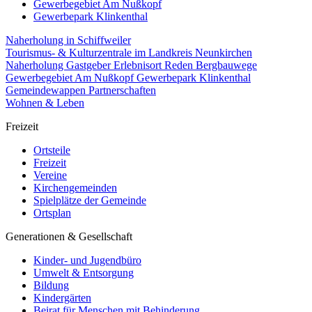
Gewerbegebiet Am Nußkopf
Gewerbepark Klinkenthal
Naherholung in Schiffweiler
Tourismus- & Kulturzentrale im Landkreis Neunkirchen
Naherholung
Gastgeber
Erlebnisort Reden
Bergbauwege
Gewerbegebiet Am Nußkopf
Gewerbepark Klinkenthal
Gemeindewappen
Partnerschaften
Wohnen & Leben
Freizeit
Ortsteile
Freizeit
Vereine
Kirchengemeinden
Spielplätze der Gemeinde
Ortsplan
Generationen & Gesellschaft
Kinder- und Jugendbüro
Umwelt & Entsorgung
Bildung
Kindergärten
Beirat für Menschen mit Behinderung