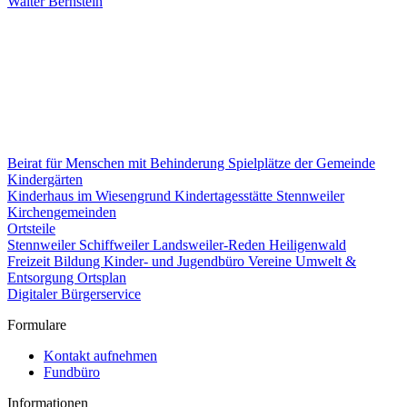
Walter Bernstein
Beirat für Menschen mit Behinderung
Spielplätze der Gemeinde
Kindergärten
Kinderhaus im Wiesengrund
Kindertagesstätte Stennweiler
Kirchengemeinden
Ortsteile
Stennweiler
Schiffweiler
Landsweiler-Reden
Heiligenwald
Freizeit
Bildung
Kinder- und Jugendbüro
Vereine
Umwelt &
Entsorgung
Ortsplan
Digitaler Bürgerservice
Formulare
Kontakt aufnehmen
Fundbüro
Informationen