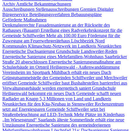
Archiv Amtliche Bekanntmachungen
Ausschreibungen
Stellenausschreibungen
Gremien
Digitaler
Bürgerservice
Beteiligungsverfahren
Bebauungspläne
Geförderte Maßnahmen
Denkmalgerechte Fassadensanierung an der Rückseite des
Rathauses (Bauamt)
Erstellung eines Radverkehrskonzept für die
Gemeinde Schiffweiler
Mehr als 100.00 Euro Förderung für die
Zuwegung am Feuerwehrgerätehaus Löschbezirk Nord
Kommunales Klimaschutz-Netzwerk im Landkreis Neunkirchen
Energetische Dachsanierung Grundschule Landsweiler-Reden
Energetische Sanierung eines Mehrfamilien-Wohnhaus Saarbrücker
Straße 20 abgeschlossen
Energetische Sanierungsmaßnahme am
Schulgebäude im Ortsteil Heiligenwald - Außenwanddämmung
Vereinsheim im Sportpark Mühlbach erhält ein neues Dach
Grüngutsammelstelle der Gemeinden Schiffweiler und Merchweiler
eröffnet
Gemeinde Schiffweiler baut Bushaltestellen barrierefrei aus
Verwaltungsgebäude werden energetisch saniert
Grundschule
Heiligenwald bekommt ein neues Dach
Gemeinde schafft neuen
Radlader an
Knapp 5,3 Millionen von Land und Landkreis
Neunkirchen für den Kita-Neubau in Stennweiler
Rechenzentrum
setzt auf Energiesparen
Gemeinde Schiffweiler setzt bei
Straßenbeleuchtung auf LED-Technik
Mehr Plätze im Kinderhaus
„Im Wiesengrund“
Saarlands älteste Sommerlinde erhält eine neue
Umzäunung
Energetische Sanierung des gemeindeeigenen
Mehrfamilienwohnhauses Löschpfad 21a: Dachsanierung
Sanierung