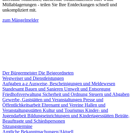
Müllablagerungen - teilen Sie Ihre Entdeckungen schnell und
unkompliziert mit.
zum Mängelmelder
Der Bürgermeister
Die Beigeordneten
Wegweiser und Dienstleistungen
Aufgaben a-z
Ausweise, Bescheinigungen und Meldewesen
Standesamt
Bauen und Sanieren
Umwelt und Entsorgung
Friedhofsverwaltung
Sicherheit und Ordnung
Steuern und Abgaben
Gewerbe, Gaststätten und Veranstaltungen
Presse und
Öffentlichkeitsarbeit
Ehrenamt und Vereine
Hallen und
Veranstaltungsstätten
Kultur und Tourismus
Kinder- und
Jugendarbeit
Bildungseinrichtungen und Kindertagesstätten
Beiräte,
Beauftragte und Schiedspersonen
Sitzungstermine
Amtliche Bekanntmachungen/Aktuell