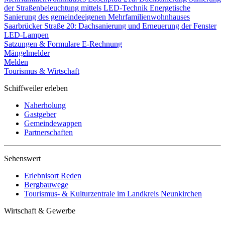
der Straßenbeleuchtung mittels LED-Technik
Energetische
Sanierung des gemeindeeigenen Mehrfamilienwohnhauses
Saarbrücker Straße 20: Dachsanierung und Erneuerung der Fenster
LED-Lampen
Satzungen & Formulare
E-Rechnung
Mängelmelder
Melden
Tourismus & Wirtschaft
Schiffweiler erleben
Naherholung
Gastgeber
Gemeindewappen
Partnerschaften
Sehenswert
Erlebnisort Reden
Bergbauwege
Tourismus- & Kulturzentrale im Landkreis Neunkirchen
Wirtschaft & Gewerbe