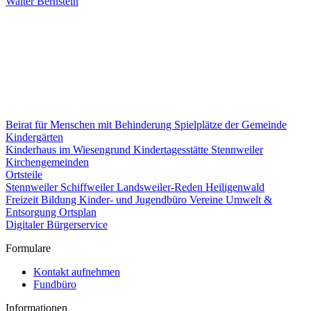
Walter Bernstein
Beirat für Menschen mit Behinderung
Spielplätze der Gemeinde
Kindergärten
Kinderhaus im Wiesengrund
Kindertagesstätte Stennweiler
Kirchengemeinden
Ortsteile
Stennweiler
Schiffweiler
Landsweiler-Reden
Heiligenwald
Freizeit
Bildung
Kinder- und Jugendbüro
Vereine
Umwelt &
Entsorgung
Ortsplan
Digitaler Bürgerservice
Formulare
Kontakt aufnehmen
Fundbüro
Informationen