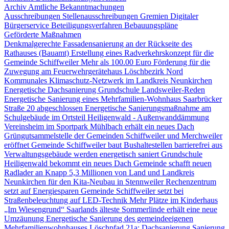
Archiv Amtliche Bekanntmachungen
Ausschreibungen
Stellenausschreibungen
Gremien
Digitaler
Bürgerservice
Beteiligungsverfahren
Bebauungspläne
Geförderte Maßnahmen
Denkmalgerechte Fassadensanierung an der Rückseite des
Rathauses (Bauamt)
Erstellung eines Radverkehrskonzept für die
Gemeinde Schiffweiler
Mehr als 100.00 Euro Förderung für die
Zuwegung am Feuerwehrgerätehaus Löschbezirk Nord
Kommunales Klimaschutz-Netzwerk im Landkreis Neunkirchen
Energetische Dachsanierung Grundschule Landsweiler-Reden
Energetische Sanierung eines Mehrfamilien-Wohnhaus Saarbrücker
Straße 20 abgeschlossen
Energetische Sanierungsmaßnahme am
Schulgebäude im Ortsteil Heiligenwald - Außenwanddämmung
Vereinsheim im Sportpark Mühlbach erhält ein neues Dach
Grüngutsammelstelle der Gemeinden Schiffweiler und Merchweiler
eröffnet
Gemeinde Schiffweiler baut Bushaltestellen barrierefrei aus
Verwaltungsgebäude werden energetisch saniert
Grundschule
Heiligenwald bekommt ein neues Dach
Gemeinde schafft neuen
Radlader an
Knapp 5,3 Millionen von Land und Landkreis
Neunkirchen für den Kita-Neubau in Stennweiler
Rechenzentrum
setzt auf Energiesparen
Gemeinde Schiffweiler setzt bei
Straßenbeleuchtung auf LED-Technik
Mehr Plätze im Kinderhaus
„Im Wiesengrund“
Saarlands älteste Sommerlinde erhält eine neue
Umzäunung
Energetische Sanierung des gemeindeeigenen
Mehrfamilienwohnhauses Löschpfad 21a: Dachsanierung
Sanierung