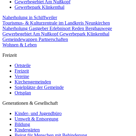
Gewerbegebiet Am Nußkopf
Gewerbepark Klinkenthal
Naherholung in Schiffweiler
Tourismus- & Kulturzentrale im Landkreis Neunkirchen
Naherholung
Gastgeber
Erlebnisort Reden
Bergbauwege
Gewerbegebiet Am Nußkopf
Gewerbepark Klinkenthal
Gemeindewappen
Partnerschaften
Wohnen & Leben
Freizeit
Ortsteile
Freizeit
Vereine
Kirchengemeinden
Spielplätze der Gemeinde
Ortsplan
Generationen & Gesellschaft
Kinder- und Jugendbüro
Umwelt & Entsorgung
Bildung
Kindergärten
Beirat für Menschen mit Behinderung