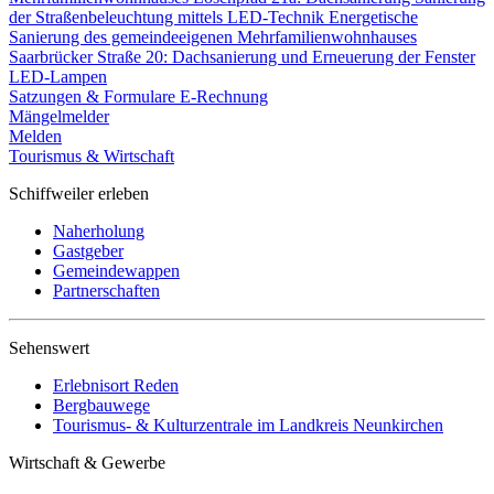
der Straßenbeleuchtung mittels LED-Technik
Energetische
Sanierung des gemeindeeigenen Mehrfamilienwohnhauses
Saarbrücker Straße 20: Dachsanierung und Erneuerung der Fenster
LED-Lampen
Satzungen & Formulare
E-Rechnung
Mängelmelder
Melden
Tourismus & Wirtschaft
Schiffweiler erleben
Naherholung
Gastgeber
Gemeindewappen
Partnerschaften
Sehenswert
Erlebnisort Reden
Bergbauwege
Tourismus- & Kulturzentrale im Landkreis Neunkirchen
Wirtschaft & Gewerbe