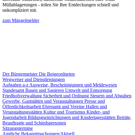
Müllablagerungen - teilen Sie Ihre Entdeckungen schnell und
unkompliziert mit.
zum Mängelmelder
Der Bürgermeister
Die Beigeordneten
Wegweiser und Dienstleistungen
Aufgaben a-z
Ausweise, Bescheinigungen und Meldewesen
Standesamt
Bauen und Sanieren
Umwelt und Entsorgung
Friedhofsverwaltung
Sicherheit und Ordnung
Steuern und Abgaben
Gewerbe, Gaststätten und Veranstaltungen
Presse und
Öffentlichkeitsarbeit
Ehrenamt und Vereine
Hallen und
Veranstaltungsstätten
Kultur und Tourismus
Kinder- und
Jugendarbeit
Bildungseinrichtungen und Kindertagesstätten
Beiräte,
Beauftragte und Schiedspersonen
Sitzungstermine
Amtliche Bekanntmachungen/Aktuell