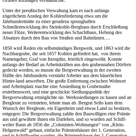
Gruben sozusagen verstaatlichte.
Unter der preußischen Verwaltung kam es nach anfangs
zögerlichem Anstieg der Kohlenförderung etwa um die
Jahrhundertmitte zu einer geradezu sprunghaften
Schnellentwicklung des Steinkohle-Bergbaus durch Erschließung
neuer Flöze, Weiterentwicklung des Schachtbaus, Hebung des
Absatzes durch den Bau von Straßen und Bahnlinien….
1850 wird Reden ein selbstständiges Bergwerk, und 1863 wird die
Nachbargrube, die seit 1857 Kohlen gefördert hat, von ihrem
Namengeber, Graf von Itzenplitz, feierlich eingeweiht. Konnte
anfangs der Bedarf an Arbeitskräften aus den grubennahen Dörfern
gedeckt werden, so musste die Bergverwaltung in der zweiten
Hälfte des Jahrhunderts verstärkt Arbeiter aus dem bäuerlichen
Hinter-land anwerben. Die große Entfernung zwischen Wohnort
und Arbeitsplatz machte eine Ansiedlung in Grubennähe
erstrebenswert, und eine geschickte Siedlungspolitik der
Bergverwaltung ermöglichte sie. Werkssiedlungen zu bauen und an
Bergleute zu vermieten, lehnte man ab. Bergrat Sello kam dem
Wunsch der Bergleute, ein Eigenheim und etwas Land zu besitzen,
entgegen: Die Bergverwaltung zahlte den Bauwilligen eine Prämie
aus und gewährte ihnen ein Darlehen, und so wurden auf Schiff-
weiler Bann ab 1856 die „Colonisten-Wohnungen“ von „Klein-
Helgenwald“ gebaut, einfache Prämienhäuser der 1. Generation,
und in Schiffweiler wurden die Prämienhäuser der 2. Generation