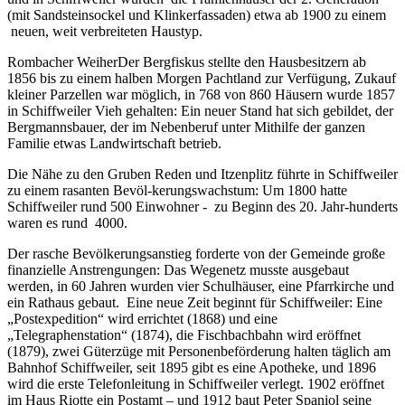
(mit Sandsteinsockel und Klinkerfassaden) etwa ab 1900 zu einem
neuen, weit verbreiteten Haustyp.
Rombacher WeiherDer Bergfiskus stellte den Hausbesitzern ab
1856 bis zu einem halben Morgen Pachtland zur Verfügung, Zukauf
kleiner Parzellen war möglich, in 768 von 860 Häusern wurde 1857
in Schiffweiler Vieh gehalten: Ein neuer Stand hat sich gebildet, der
Bergmannsbauer, der im Nebenberuf unter Mithilfe der ganzen
Familie etwas Landwirtschaft betrieb.
Die Nähe zu den Gruben Reden und Itzenplitz führte in Schiffweiler
zu einem rasanten Bevöl-kerungswachstum: Um 1800 hatte
Schiffweiler rund 500 Einwohner - zu Beginn des 20. Jahr-hunderts
waren es rund 4000.
Der rasche Bevölkerungsanstieg forderte von der Gemeinde große
finanzielle Anstrengungen: Das Wegenetz musste ausgebaut
werden, in 60 Jahren wurden vier Schulhäuser, eine Pfarrkirche und
ein Rathaus gebaut. Eine neue Zeit beginnt für Schiffweiler: Eine
„Postexpedition“ wird errichtet (1868) und eine
„Telegraphenstation“ (1874), die Fischbachbahn wird eröffnet
(1879), zwei Güterzüge mit Personenbeförderung halten täglich am
Bahnhof Schiffweiler, seit 1895 gibt es eine Apotheke, und 1896
wird die erste Telefonleitung in Schiffweiler verlegt. 1902 eröffnet
im Haus Riotte ein Postamt – und 1912 baut Peter Spaniol seine