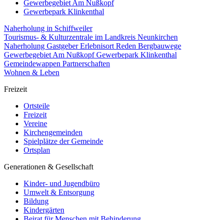
Gewerbegebiet Am Nußkopf
Gewerbepark Klinkenthal
Naherholung in Schiffweiler
Tourismus- & Kulturzentrale im Landkreis Neunkirchen
Naherholung
Gastgeber
Erlebnisort Reden
Bergbauwege
Gewerbegebiet Am Nußkopf
Gewerbepark Klinkenthal
Gemeindewappen
Partnerschaften
Wohnen & Leben
Freizeit
Ortsteile
Freizeit
Vereine
Kirchengemeinden
Spielplätze der Gemeinde
Ortsplan
Generationen & Gesellschaft
Kinder- und Jugendbüro
Umwelt & Entsorgung
Bildung
Kindergärten
Beirat für Menschen mit Behinderung