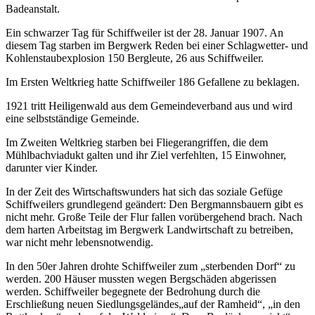
Badeanstalt.
Ein schwarzer Tag für Schiffweiler ist der 28. Januar 1907. An
diesem Tag starben im Bergwerk Reden bei einer Schlagwetter- und
Kohlenstaubexplosion 150 Bergleute, 26 aus Schiffweiler.
Im Ersten Weltkrieg hatte Schiffweiler 186 Gefallene zu beklagen.
1921 tritt Heiligenwald aus dem Gemeindeverband aus und wird
eine selbstständige Gemeinde.
Im Zweiten Weltkrieg starben bei Fliegerangriffen, die dem
Mühlbachviadukt galten und ihr Ziel verfehlten, 15 Einwohner,
darunter vier Kinder.
In der Zeit des Wirtschaftswunders hat sich das soziale Gefüge
Schiffweilers grundlegend geändert: Den Bergmannsbauern gibt es
nicht mehr. Große Teile der Flur fallen vorübergehend brach. Nach
dem harten Arbeitstag im Bergwerk Landwirtschaft zu betreiben,
war nicht mehr lebensnotwendig.
In den 50er Jahren drohte Schiffweiler zum „sterbenden Dorf“ zu
werden. 200 Häuser mussten wegen Bergschäden abgerissen
werden. Schiffweiler begegnete der Bedrohung durch die
Erschließung neuen Siedlungsgeländes„auf der Ramheid“, „in den