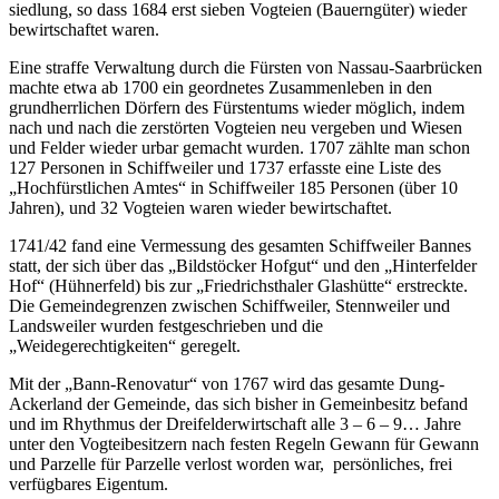
siedlung, so dass 1684 erst sieben Vogteien (Bauerngüter) wieder
bewirtschaftet waren.
Eine straffe Verwaltung durch die Fürsten von Nassau-Saarbrücken
machte etwa ab 1700 ein geordnetes Zusammenleben in den
grundherrlichen Dörfern des Fürstentums wieder möglich, indem
nach und nach die zerstörten Vogteien neu vergeben und Wiesen
und Felder wieder urbar gemacht wurden. 1707 zählte man schon
127 Personen in Schiffweiler und 1737 erfasste eine Liste des
„Hochfürstlichen Amtes“ in Schiffweiler 185 Personen (über 10
Jahren), und 32 Vogteien waren wieder bewirtschaftet.
1741/42 fand eine Vermessung des gesamten Schiffweiler Bannes
statt, der sich über das „Bildstöcker Hofgut“ und den „Hinterfelder
Hof“ (Hühnerfeld) bis zur „Friedrichsthaler Glashütte“ erstreckte.
Die Gemeindegrenzen zwischen Schiffweiler, Stennweiler und
Landsweiler wurden festgeschrieben und die
„Weidegerechtigkeiten“ geregelt.
Mit der „Bann-Renovatur“ von 1767 wird das gesamte Dung-
Ackerland der Gemeinde, das sich bisher in Gemeinbesitz befand
und im Rhythmus der Dreifelderwirtschaft alle 3 – 6 – 9… Jahre
unter den Vogteibesitzern nach festen Regeln Gewann für Gewann
und Parzelle für Parzelle verlost worden war, persönliches, frei
verfügbares Eigentum.