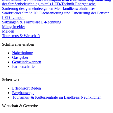
der Straßenbeleuchtung mittels LED-Technik
Energetische
Sanierung des gemeindeeigenen Mehrfamilienwohnhauses
Saarbrücker Straße 20: Dachsanierung und Erneuerung der Fenster
LED-Lampen
Satzungen & Formulare
E-Rechnung
Mängelmelder
Melden
Tourismus & Wirtschaft
Schiffweiler erleben
Naherholung
Gastgeber
Gemeindewappen
Partnerschaften
Sehenswert
Erlebnisort Reden
Bergbauwege
Tourismus- & Kulturzentrale im Landkreis Neunkirchen
Wirtschaft & Gewerbe