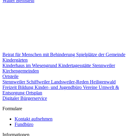
Walter Bernstein
Beirat für Menschen mit Behinderung
Spielplätze der Gemeinde
Kindergärten
Kinderhaus im Wiesengrund
Kindertagesstätte Stennweiler
Kirchengemeinden
Ortsteile
Stennweiler
Schiffweiler
Landsweiler-Reden
Heiligenwald
Freizeit
Bildung
Kinder- und Jugendbüro
Vereine
Umwelt &
Entsorgung
Ortsplan
Digitaler Bürgerservice
Formulare
Kontakt aufnehmen
Fundbüro
Informationen