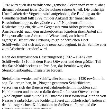
1782 wird auch das verbliebene „gemeine Ackerland“ verteilt, aber
diesmal bekommt jeder Dorfbewohner seinen Anteil. Die bisherige
Unteilbarkeit der Vogteien wird aufgehoben, die Bindung an die
Grundherrschaft fällt 1792 mit der Ankunft der französischen
Revolutionstruppen, der „Code civile“ Napoleons führt die
Realerbteilung ein, die –im Gegensatz zum bisher geltenden
Anerbenrecht- auch den nachgeborenen Kindern ihren Anteil am
Erbe, vor allem an Acker- und Wiesenland, zusichert: Die
agrargesellschaftliche Ordnung im grundherrlichen Dorf
Schiffweiler löst sich auf, eine neue Zeit beginnt, in der Schiffweiler
zum Arbeiterbauerndorf wird.
Nach der französischen Besatzungszeit (1792 – 1814) kam
Schiffweiler 1816 mit dem Kreis Ottweiler und dem größten Teil
des Saar-Kohlebeckens an Preußen, das bemüht war, den
Steinkohlenbergbau intensiv zu fördern.
Steinkohlen werden auf Schiffweiler Bann schon 1430 erwähnt. In
sog. Bauerngruben, in „Pingen“ genannten Schürflöchern,
versorgten sich die Bauern seit Jahrhunderten mit Kohlen zum
Kalkbrennen und mussten dafür dem Grafen von Ottweiler den
„Kohlengült“ zahlen, und 1751 machte Fürst Wilhelm-Heinrich von
Nassau-Saarbrücken die Kohlengräberei zur „Chefsache“, indem er
den kunstgerechten Kohlenabbau in Stollen einführte und die