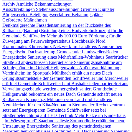
Archiv Amtliche Bekanntmachungen
Ausschreibungen
Stellenausschreibungen
Gremien
Digitaler
Bürgerservice
Beteiligungsverfahren
Bebauungspläne
Geförderte Maßnahmen
Denkmalgerechte Fassadensanierung an der Rückseite des
Rathauses (Bauamt)
Erstellung eines Radverkehrskonzept für die
Gemeinde Schiffweiler
Mehr als 100.00 Euro Förderung für die
Zuwegung am Feuerwehrgerätehaus Löschbezirk Nord
Kommunales Klimaschutz-Netzwerk im Landkreis Neunkirchen
Energetische Dachsanierung Grundschule Landsweiler-Reden
Energetische Sanierung eines Mehrfamilien-Wohnhaus Saarbrücker
Straße 20 abgeschlossen
Energetische Sanierungsmaßnahme am
Schulgebäude im Ortsteil Heiligenwald - Außenwanddämmung
Vereinsheim im Sportpark Mühlbach erhält ein neues Dach
Grüngutsammelstelle der Gemeinden Schiffweiler und Merchweiler
eröffnet
Gemeinde Schiffweiler baut Bushaltestellen barrierefrei aus
Verwaltungsgebäude werden energetisch saniert
Grundschule
Heiligenwald bekommt ein neues Dach
Gemeinde schafft neuen
Radlader an
Knapp 5,3 Millionen von Land und Landkreis
Neunkirchen für den Kita-Neubau in Stennweiler
Rechenzentrum
setzt auf Energiesparen
Gemeinde Schiffweiler setzt bei
Straßenbeleuchtung auf LED-Technik
Mehr Plätze im Kinderhaus
„Im Wiesengrund“
Saarlands älteste Sommerlinde erhält eine neue
Umzäunung
Energetische Sanierung des gemeindeeigenen
Mehrfamilienwohnhauses Löschpfad 21a: Dachsanierung
Sanierung