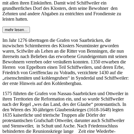
mit allen ihren Einkünften. Damit wird Schiffweiler ein
grundherrliches Dorf des Klosters, dem seine Bewohner den
Zehnten und andere Abgaben zu entrichten und Frondienste zu
leisten hatten.
mehr lesen...
Im Jahr 1276 übertragen die Grafen von Saarbrücken, die
inzwischen Schirmherren des Klosters Neumünster geworden
waren, Scifwilre als Lehen an die Ritter von Benningen, die nun
ihrerseits nach Belieben das erworbene Grundeigentum mit seinen
Bewohnern vererben oder veräußern konnten. 1350 erwarben die
Herren von Eppelborn einen Teil Schiffweilers, und deren Erbe,
Friedrich von Greiffenclau zu Volradts, verzichtete 1430 auf die
„eisenschmiiten und kohlengruben“ in Synderdal und Schiffweiler:
der erste Hinweis auf den Kohlenbergbau.
1575 führten die Grafen von Nassau-Saarbrücken und Ottweiler in
ihren Territorien die Reformation ein, und so wurde Schiffweiler
nach der Regel „wes das Land, des der Glaube“ protestantisch. In
den Wirren des 30-jährigen Glaubenskrieges (1618-1648) legten
1635 kaiserliche und trierische Truppen alle Dörfer der
protestantischen Grafschaft Ottweiler, darunter auch Schiffweiler
und Stennweiler, in Schutt und Asche. Nach Friedensschluss
behinderten die Reunionskriege lange Zeit eine Wiederbe-