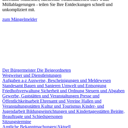
Müllablagerungen - teilen Sie Ihre Entdeckungen schnell und
unkompliziert mit.
zum Mängelmelder
Der Bürgermeister
Die Beigeordneten
Wegweiser und Dienstleistungen
Aufgaben a-z
Ausweise, Bescheinigungen und Meldewesen
Standesamt
Bauen und Sanieren
Umwelt und Entsorgung
Friedhofsverwaltung
Sicherheit und Ordnung
Steuern und Abgaben
Gewerbe, Gaststätten und Veranstaltungen
Presse und
Öffentlichkeitsarbeit
Ehrenamt und Vereine
Hallen und
Veranstaltungsstätten
Kultur und Tourismus
Kinder- und
Jugendarbeit
Bildungseinrichtungen und Kindertagesstätten
Beiräte,
Beauftragte und Schiedspersonen
Sitzungstermine
Amtliche Bekanntmachungen/Aktuell