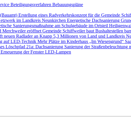
ervice
Beteiligungsverfahren
Bebauungspläne
s (Bauamt)
Erstellung eines Radverkehrskonzept für die Gemeinde Schi
etzwerk im Landkreis Neunkirchen
Energetische Dachsanierung Gru
etische Sanierungsmaßnahme am Schulgebäude im Ortsteil Heilige
d Merchweiler eröffnet
Gemeinde Schiffweiler baut Bushaltestellen barr
ft neuen Radlader an
Knapp 5,3 Millionen von Land und Landkreis Ne
ung auf LED-Technik
Mehr Plätze im Kinderhaus „Im Wiesengrund“
Saa
ses Löschpfad 21a: Dachsanierung
Sanierung der Straßenbeleuchtung 
 Erneuerung der Fenster
LED-Lampen