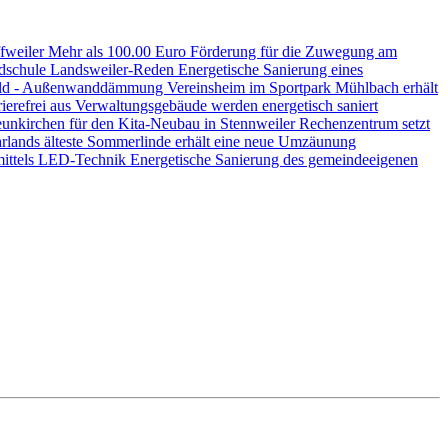
ffweiler
Mehr als 100.00 Euro Förderung für die Zuwegung am
ndschule Landsweiler-Reden
Energetische Sanierung eines
nwald - Außenwanddämmung
Vereinsheim im Sportpark Mühlbach erhält
ierefrei aus
Verwaltungsgebäude werden energetisch saniert
unkirchen für den Kita-Neubau in Stennweiler
Rechenzentrum setzt
rlands älteste Sommerlinde erhält eine neue Umzäunung
mittels LED-Technik
Energetische Sanierung des gemeindeeigenen