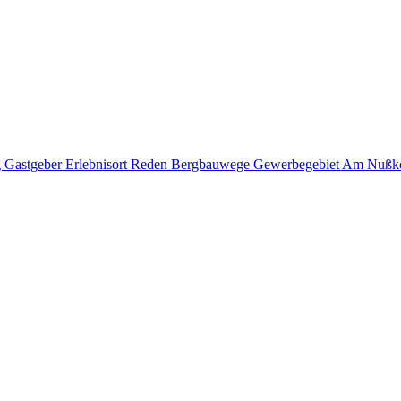
g
Gastgeber
Erlebnisort Reden
Bergbauwege
Gewerbegebiet Am Nußk