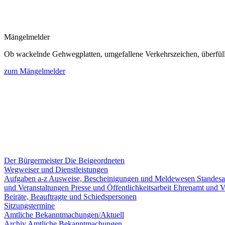
Mängelmelder
Ob wackelnde Gehwegplatten, umgefallene Verkehrszeichen, überfüllte
zum Mängelmelder
Der Bürgermeister
Die Beigeordneten
Wegweiser und Dienstleistungen
Aufgaben a-z
Ausweise, Bescheinigungen und Meldewesen
Standes
und Veranstaltungen
Presse und Öffentlichkeitsarbeit
Ehrenamt und V
Beiräte, Beauftragte und Schiedspersonen
Sitzungstermine
Amtliche Bekanntmachungen/Aktuell
Archiv Amtliche Bekanntmachungen