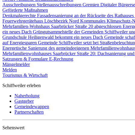
Ausschreibungen
Stellenausschreibungen
Gremien
Digitaler Bürgers
Geförderte Maßnahmen
Denkmalgerechte Fassadensanierung an der Rückseite des Rathause
Feuerwehrgerätehaus Löschbezirk Nord
Kommunales Klimaschutz-N
Mehrfamilien-Wohnhaus Saarbrücker Straße 20 abgeschlossen
Energ
ein neues Dach
Grüngutsammelstelle der Gemeinden Schiffweiler un
Grundschule Heiligenwald bekommt ein neues Dach
Gemeinde schaf
auf Energiesparen
Gemeinde Schiffweiler setzt bei Straßenbeleucht
Energetische Sanierung des gemeindeeigenen Mehrfamilienwohnhau
Mehrfamilienwohnhauses Saarbrücker Straße 20: Dachsanierung und
Satzungen & Formulare
E-Rechnung
Mängelmelder
Melden
Tourismus & Wirtschaft
Schiffweiler erleben
Naherholung
Gastgeber
Gemeindewappen
Partnerschaften
Sehenswert