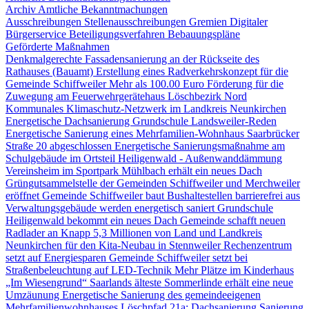
Archiv Amtliche Bekanntmachungen
Ausschreibungen
Stellenausschreibungen
Gremien
Digitaler
Bürgerservice
Beteiligungsverfahren
Bebauungspläne
Geförderte Maßnahmen
Denkmalgerechte Fassadensanierung an der Rückseite des
Rathauses (Bauamt)
Erstellung eines Radverkehrskonzept für die
Gemeinde Schiffweiler
Mehr als 100.00 Euro Förderung für die
Zuwegung am Feuerwehrgerätehaus Löschbezirk Nord
Kommunales Klimaschutz-Netzwerk im Landkreis Neunkirchen
Energetische Dachsanierung Grundschule Landsweiler-Reden
Energetische Sanierung eines Mehrfamilien-Wohnhaus Saarbrücker
Straße 20 abgeschlossen
Energetische Sanierungsmaßnahme am
Schulgebäude im Ortsteil Heiligenwald - Außenwanddämmung
Vereinsheim im Sportpark Mühlbach erhält ein neues Dach
Grüngutsammelstelle der Gemeinden Schiffweiler und Merchweiler
eröffnet
Gemeinde Schiffweiler baut Bushaltestellen barrierefrei aus
Verwaltungsgebäude werden energetisch saniert
Grundschule
Heiligenwald bekommt ein neues Dach
Gemeinde schafft neuen
Radlader an
Knapp 5,3 Millionen von Land und Landkreis
Neunkirchen für den Kita-Neubau in Stennweiler
Rechenzentrum
setzt auf Energiesparen
Gemeinde Schiffweiler setzt bei
Straßenbeleuchtung auf LED-Technik
Mehr Plätze im Kinderhaus
„Im Wiesengrund“
Saarlands älteste Sommerlinde erhält eine neue
Umzäunung
Energetische Sanierung des gemeindeeigenen
Mehrfamilienwohnhauses Löschpfad 21a: Dachsanierung
Sanierung