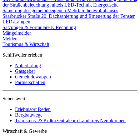
der Straßenbeleuchtung mittels LED-Technik
Energetische
Sanierung des gemeindeeigenen Mehrfamilienwohnhauses
Saarbrücker Straße 20: Dachsanierung und Erneuerung der Fenster
LED-Lampen
Satzungen & Formulare
E-Rechnung
Mängelmelder
Melden
Tourismus & Wirtschaft
Schiffweiler erleben
Naherholung
Gastgeber
Gemeindewappen
Partnerschaften
Sehenswert
Erlebnisort Reden
Bergbauwege
Tourismus- & Kulturzentrale im Landkreis Neunkirchen
Wirtschaft & Gewerbe