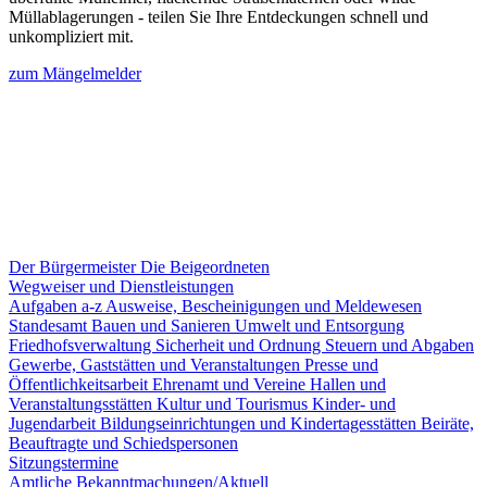
Müllablagerungen - teilen Sie Ihre Entdeckungen schnell und
unkompliziert mit.
zum Mängelmelder
Der Bürgermeister
Die Beigeordneten
Wegweiser und Dienstleistungen
Aufgaben a-z
Ausweise, Bescheinigungen und Meldewesen
Standesamt
Bauen und Sanieren
Umwelt und Entsorgung
Friedhofsverwaltung
Sicherheit und Ordnung
Steuern und Abgaben
Gewerbe, Gaststätten und Veranstaltungen
Presse und
Öffentlichkeitsarbeit
Ehrenamt und Vereine
Hallen und
Veranstaltungsstätten
Kultur und Tourismus
Kinder- und
Jugendarbeit
Bildungseinrichtungen und Kindertagesstätten
Beiräte,
Beauftragte und Schiedspersonen
Sitzungstermine
Amtliche Bekanntmachungen/Aktuell