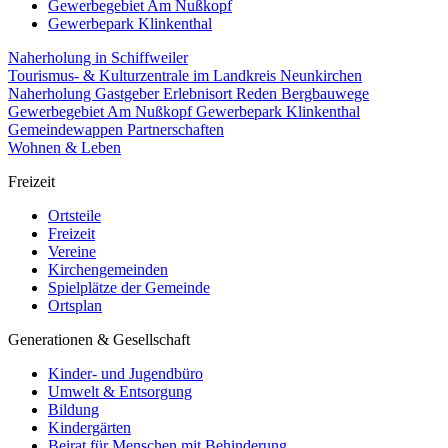
Gewerbegebiet Am Nußkopf
Gewerbepark Klinkenthal
Naherholung in Schiffweiler
Tourismus- & Kulturzentrale im Landkreis Neunkirchen
Naherholung
Gastgeber
Erlebnisort Reden
Bergbauwege
Gewerbegebiet Am Nußkopf
Gewerbepark Klinkenthal
Gemeindewappen
Partnerschaften
Wohnen & Leben
Freizeit
Ortsteile
Freizeit
Vereine
Kirchengemeinden
Spielplätze der Gemeinde
Ortsplan
Generationen & Gesellschaft
Kinder- und Jugendbüro
Umwelt & Entsorgung
Bildung
Kindergärten
Beirat für Menschen mit Behinderung