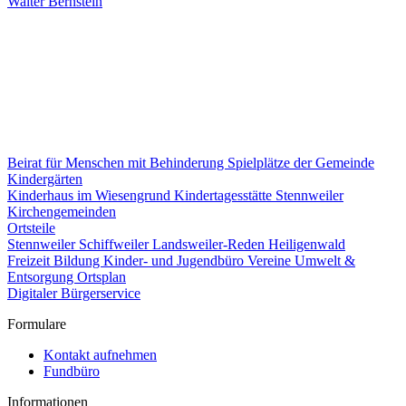
Walter Bernstein
Beirat für Menschen mit Behinderung
Spielplätze der Gemeinde
Kindergärten
Kinderhaus im Wiesengrund
Kindertagesstätte Stennweiler
Kirchengemeinden
Ortsteile
Stennweiler
Schiffweiler
Landsweiler-Reden
Heiligenwald
Freizeit
Bildung
Kinder- und Jugendbüro
Vereine
Umwelt &
Entsorgung
Ortsplan
Digitaler Bürgerservice
Formulare
Kontakt aufnehmen
Fundbüro
Informationen