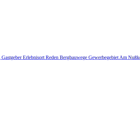
g
Gastgeber
Erlebnisort Reden
Bergbauwege
Gewerbegebiet Am Nußk