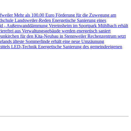
ffweiler
Mehr als 100.00 Euro Förderung für die Zuwegung am
ndschule Landsweiler-Reden
Energetische Sanierung eines
nwald - Außenwanddämmung
Vereinsheim im Sportpark Mühlbach erhält
ierefrei aus
Verwaltungsgebäude werden energetisch saniert
unkirchen für den Kita-Neubau in Stennweiler
Rechenzentrum setzt
rlands älteste Sommerlinde erhält eine neue Umzäunung
mittels LED-Technik
Energetische Sanierung des gemeindeeigenen