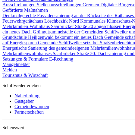
Ausschreibungen
Stellenausschreibungen
Gremien
Digitaler Bürgers
Geförderte Maßnahmen
Denkmalgerechte Fassadensanierung an der Rückseite des Rathause
Feuerwehrgerätehaus Löschbezirk Nord
Kommunales Klimaschutz-N
Mehrfamilien-Wohnhaus Saarbrücker Straße 20 abgeschlossen
Energ
ein neues Dach
Grüngutsammelstelle der Gemeinden Schiffweiler un
Grundschule Heiligenwald bekommt ein neues Dach
Gemeinde schaf
auf Energiesparen
Gemeinde Schiffweiler setzt bei Straßenbeleucht
Energetische Sanierung des gemeindeeigenen Mehrfamilienwohnhau
Mehrfamilienwohnhauses Saarbrücker Straße 20: Dachsanierung und
Satzungen & Formulare
E-Rechnung
Mängelmelder
Melden
Tourismus & Wirtschaft
Schiffweiler erleben
Naherholung
Gastgeber
Gemeindewappen
Partnerschaften
Sehenswert