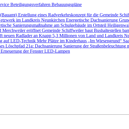
ervice
Beteiligungsverfahren
Bebauungspläne
s (Bauamt)
Erstellung eines Radverkehrskonzept für die Gemeinde Schi
etzwerk im Landkreis Neunkirchen
Energetische Dachsanierung Gru
etische Sanierungsmaßnahme am Schulgebäude im Ortsteil Heilige
d Merchweiler eröffnet
Gemeinde Schiffweiler baut Bushaltestellen barr
ft neuen Radlader an
Knapp 5,3 Millionen von Land und Landkreis Ne
ung auf LED-Technik
Mehr Plätze im Kinderhaus „Im Wiesengrund“
Saa
ses Löschpfad 21a: Dachsanierung
Sanierung der Straßenbeleuchtung 
 Erneuerung der Fenster
LED-Lampen