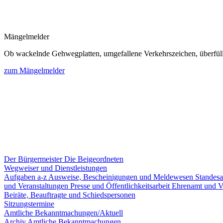
Mängelmelder
Ob wackelnde Gehwegplatten, umgefallene Verkehrszeichen, überfüllte
zum Mängelmelder
Der Bürgermeister
Die Beigeordneten
Wegweiser und Dienstleistungen
Aufgaben a-z
Ausweise, Bescheinigungen und Meldewesen
Standes
und Veranstaltungen
Presse und Öffentlichkeitsarbeit
Ehrenamt und V
Beiräte, Beauftragte und Schiedspersonen
Sitzungstermine
Amtliche Bekanntmachungen/Aktuell
Archiv Amtliche Bekanntmachungen