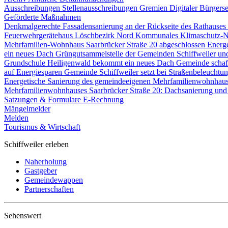
Ausschreibungen
Stellenausschreibungen
Gremien
Digitaler Bürgers
Geförderte Maßnahmen
Denkmalgerechte Fassadensanierung an der Rückseite des Rathause
Feuerwehrgerätehaus Löschbezirk Nord
Kommunales Klimaschutz-N
Mehrfamilien-Wohnhaus Saarbrücker Straße 20 abgeschlossen
Energ
ein neues Dach
Grüngutsammelstelle der Gemeinden Schiffweiler un
Grundschule Heiligenwald bekommt ein neues Dach
Gemeinde schaf
auf Energiesparen
Gemeinde Schiffweiler setzt bei Straßenbeleucht
Energetische Sanierung des gemeindeeigenen Mehrfamilienwohnhau
Mehrfamilienwohnhauses Saarbrücker Straße 20: Dachsanierung und
Satzungen & Formulare
E-Rechnung
Mängelmelder
Melden
Tourismus & Wirtschaft
Schiffweiler erleben
Naherholung
Gastgeber
Gemeindewappen
Partnerschaften
Sehenswert