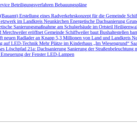
ervice
Beteiligungsverfahren
Bebauungspläne
s (Bauamt)
Erstellung eines Radverkehrskonzept für die Gemeinde Schi
etzwerk im Landkreis Neunkirchen
Energetische Dachsanierung Gru
etische Sanierungsmaßnahme am Schulgebäude im Ortsteil Heilige
d Merchweiler eröffnet
Gemeinde Schiffweiler baut Bushaltestellen barr
ft neuen Radlader an
Knapp 5,3 Millionen von Land und Landkreis Ne
ung auf LED-Technik
Mehr Plätze im Kinderhaus „Im Wiesengrund“
Saa
ses Löschpfad 21a: Dachsanierung
Sanierung der Straßenbeleuchtung 
 Erneuerung der Fenster
LED-Lampen