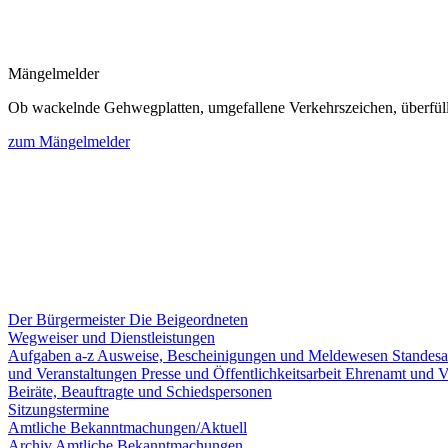
Mängelmelder
Ob wackelnde Gehwegplatten, umgefallene Verkehrszeichen, überfüllte
zum Mängelmelder
Der Bürgermeister
Die Beigeordneten
Wegweiser und Dienstleistungen
Aufgaben a-z
Ausweise, Bescheinigungen und Meldewesen
Standes
und Veranstaltungen
Presse und Öffentlichkeitsarbeit
Ehrenamt und V
Beiräte, Beauftragte und Schiedspersonen
Sitzungstermine
Amtliche Bekanntmachungen/Aktuell
Archiv Amtliche Bekanntmachungen