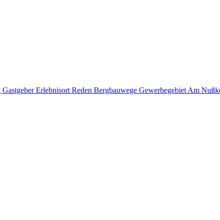
g
Gastgeber
Erlebnisort Reden
Bergbauwege
Gewerbegebiet Am Nußk