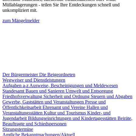
Müllablagerungen - teilen Sie Ihre Entdeckungen schnell und
unkompliziert mit.
zum Mängelmelder
Der Bürgermeister
Die Beigeordneten
Wegweiser und Dienstleistungen
Aufgaben a-z
Ausweise, Bescheinigungen und Meldewesen
Standesamt
Bauen und Sanieren
Umwelt und Entsorgung
Friedhofsverwaltung
Sicherheit und Ordnung
Steuern und Abgaben
Gewerbe, Gaststätten und Veranstaltungen
Presse und
Öffentlichkeitsarbeit
Ehrenamt und Vereine
Hallen und
Veranstaltungsstätten
Kultur und Tourismus
Kinder- und
Jugendarbeit
Bildungseinrichtungen und Kindertagesstätten
Beiräte,
Beauftragte und Schiedspersonen
Sitzungstermine
Amtliche Bekanntmachungen/Aktuell