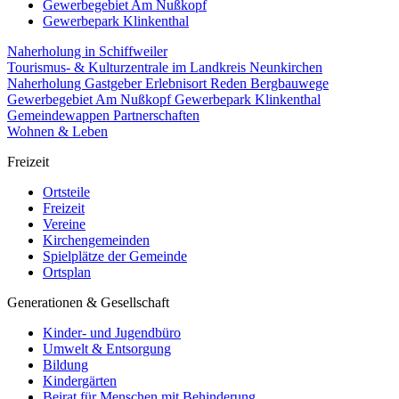
Gewerbegebiet Am Nußkopf
Gewerbepark Klinkenthal
Naherholung in Schiffweiler
Tourismus- & Kulturzentrale im Landkreis Neunkirchen
Naherholung
Gastgeber
Erlebnisort Reden
Bergbauwege
Gewerbegebiet Am Nußkopf
Gewerbepark Klinkenthal
Gemeindewappen
Partnerschaften
Wohnen & Leben
Freizeit
Ortsteile
Freizeit
Vereine
Kirchengemeinden
Spielplätze der Gemeinde
Ortsplan
Generationen & Gesellschaft
Kinder- und Jugendbüro
Umwelt & Entsorgung
Bildung
Kindergärten
Beirat für Menschen mit Behinderung