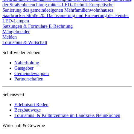
der Straßenbeleuchtung mittels LED-Technik
Energetische
Sanierung des gemeindeeigenen Mehrfamilienwohnhauses
Saarbrücker Straße 20: Dachsanierung und Erneuerung der Fenster
LED-Lampen
Satzungen & Formulare
E-Rechnung
Mängelmelder
Melden
Tourismus & Wirtschaft
Schiffweiler erleben
Naherholung
Gastgeber
Gemeindewappen
Partnerschaften
Sehenswert
Erlebnisort Reden
Bergbauwege
Tourismus- & Kulturzentrale im Landkreis Neunkirchen
Wirtschaft & Gewerbe