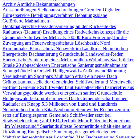
Archiv Amtliche Bekanntmachungen
Ausschreibungen
Stellenausschreibungen
Gremien
Digitaler
Bürgerservice
Beteiligungsverfahren
Bebauungspläne
Geförderte Maßnahmen
Denkmalgerechte Fassadensanierung an der Rückseite des
Rathauses (Bauamt)
Erstellung eines Radverkehrskonzept für die
Gemeinde Schiffweiler
Mehr als 100.00 Euro Förderung für die
Zuwegung am Feuerwehrgerätehaus Löschbezirk Nord
Kommunales Klimaschutz-Netzwerk im Landkreis Neunkirchen
Energetische Dachsanierung Grundschule Landsweiler-Reden
Energetische Sanierung eines Mehrfamilien-Wohnhaus Saarbrücker
Straße 20 abgeschlossen
Energetische Sanierungsmaßnahme am
Schulgebäude im Ortsteil Heiligenwald - Außenwanddämmung
Vereinsheim im Sportpark Mühlbach erhält ein neues Dach
Grüngutsammelstelle der Gemeinden Schiffweiler und Merchweiler
eröffnet
Gemeinde Schiffweiler baut Bushaltestellen barrierefrei aus
Verwaltungsgebäude werden energetisch saniert
Grundschule
Heiligenwald bekommt ein neues Dach
Gemeinde schafft neuen
Radlader an
Knapp 5,3 Millionen von Land und Landkreis
Neunkirchen für den Kita-Neubau in Stennweiler
Rechenzentrum
setzt auf Energiesparen
Gemeinde Schiffweiler setzt bei
Straßenbeleuchtung auf LED-Technik
Mehr Plätze im Kinderhaus
„Im Wiesengrund“
Saarlands älteste Sommerlinde erhält eine neue
Umzäunung
Energetische Sanierung des gemeindeeigenen
Mehrfamilienwohnhauses Löschpfad 21a: Dachsanierung
Sanierung