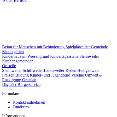
Walter Bernstein
Beirat für Menschen mit Behinderung
Spielplätze der Gemeinde
Kindergärten
Kinderhaus im Wiesengrund
Kindertagesstätte Stennweiler
Kirchengemeinden
Ortsteile
Stennweiler
Schiffweiler
Landsweiler-Reden
Heiligenwald
Freizeit
Bildung
Kinder- und Jugendbüro
Vereine
Umwelt &
Entsorgung
Ortsplan
Digitaler Bürgerservice
Formulare
Kontakt aufnehmen
Fundbüro
Informationen