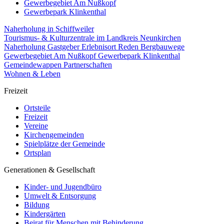
Gewerbegebiet Am Nußkopf
Gewerbepark Klinkenthal
Naherholung in Schiffweiler
Tourismus- & Kulturzentrale im Landkreis Neunkirchen
Naherholung
Gastgeber
Erlebnisort Reden
Bergbauwege
Gewerbegebiet Am Nußkopf
Gewerbepark Klinkenthal
Gemeindewappen
Partnerschaften
Wohnen & Leben
Freizeit
Ortsteile
Freizeit
Vereine
Kirchengemeinden
Spielplätze der Gemeinde
Ortsplan
Generationen & Gesellschaft
Kinder- und Jugendbüro
Umwelt & Entsorgung
Bildung
Kindergärten
Beirat für Menschen mit Behinderung