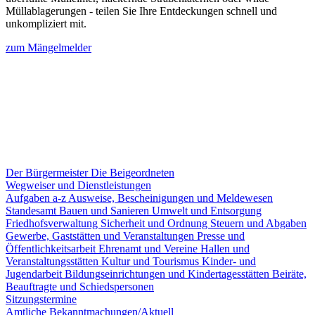
Müllablagerungen - teilen Sie Ihre Entdeckungen schnell und
unkompliziert mit.
zum Mängelmelder
Der Bürgermeister
Die Beigeordneten
Wegweiser und Dienstleistungen
Aufgaben a-z
Ausweise, Bescheinigungen und Meldewesen
Standesamt
Bauen und Sanieren
Umwelt und Entsorgung
Friedhofsverwaltung
Sicherheit und Ordnung
Steuern und Abgaben
Gewerbe, Gaststätten und Veranstaltungen
Presse und
Öffentlichkeitsarbeit
Ehrenamt und Vereine
Hallen und
Veranstaltungsstätten
Kultur und Tourismus
Kinder- und
Jugendarbeit
Bildungseinrichtungen und Kindertagesstätten
Beiräte,
Beauftragte und Schiedspersonen
Sitzungstermine
Amtliche Bekanntmachungen/Aktuell