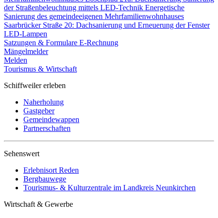
der Straßenbeleuchtung mittels LED-Technik
Energetische
Sanierung des gemeindeeigenen Mehrfamilienwohnhauses
Saarbrücker Straße 20: Dachsanierung und Erneuerung der Fenster
LED-Lampen
Satzungen & Formulare
E-Rechnung
Mängelmelder
Melden
Tourismus & Wirtschaft
Schiffweiler erleben
Naherholung
Gastgeber
Gemeindewappen
Partnerschaften
Sehenswert
Erlebnisort Reden
Bergbauwege
Tourismus- & Kulturzentrale im Landkreis Neunkirchen
Wirtschaft & Gewerbe