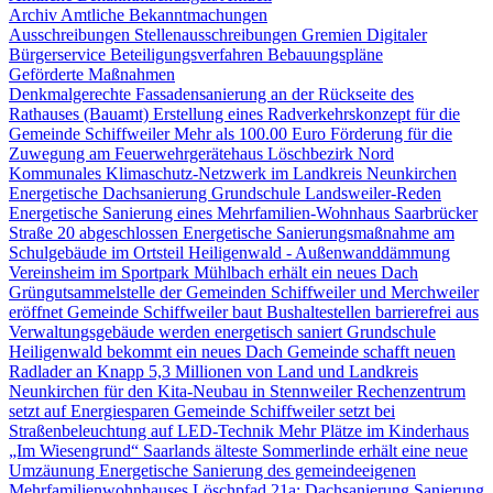
Archiv Amtliche Bekanntmachungen
Ausschreibungen
Stellenausschreibungen
Gremien
Digitaler
Bürgerservice
Beteiligungsverfahren
Bebauungspläne
Geförderte Maßnahmen
Denkmalgerechte Fassadensanierung an der Rückseite des
Rathauses (Bauamt)
Erstellung eines Radverkehrskonzept für die
Gemeinde Schiffweiler
Mehr als 100.00 Euro Förderung für die
Zuwegung am Feuerwehrgerätehaus Löschbezirk Nord
Kommunales Klimaschutz-Netzwerk im Landkreis Neunkirchen
Energetische Dachsanierung Grundschule Landsweiler-Reden
Energetische Sanierung eines Mehrfamilien-Wohnhaus Saarbrücker
Straße 20 abgeschlossen
Energetische Sanierungsmaßnahme am
Schulgebäude im Ortsteil Heiligenwald - Außenwanddämmung
Vereinsheim im Sportpark Mühlbach erhält ein neues Dach
Grüngutsammelstelle der Gemeinden Schiffweiler und Merchweiler
eröffnet
Gemeinde Schiffweiler baut Bushaltestellen barrierefrei aus
Verwaltungsgebäude werden energetisch saniert
Grundschule
Heiligenwald bekommt ein neues Dach
Gemeinde schafft neuen
Radlader an
Knapp 5,3 Millionen von Land und Landkreis
Neunkirchen für den Kita-Neubau in Stennweiler
Rechenzentrum
setzt auf Energiesparen
Gemeinde Schiffweiler setzt bei
Straßenbeleuchtung auf LED-Technik
Mehr Plätze im Kinderhaus
„Im Wiesengrund“
Saarlands älteste Sommerlinde erhält eine neue
Umzäunung
Energetische Sanierung des gemeindeeigenen
Mehrfamilienwohnhauses Löschpfad 21a: Dachsanierung
Sanierung