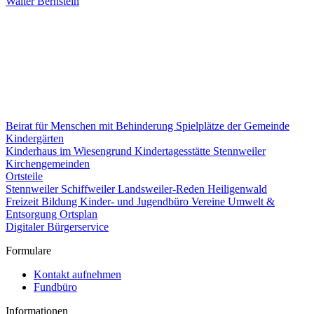
Walter Bernstein
Beirat für Menschen mit Behinderung
Spielplätze der Gemeinde
Kindergärten
Kinderhaus im Wiesengrund
Kindertagesstätte Stennweiler
Kirchengemeinden
Ortsteile
Stennweiler
Schiffweiler
Landsweiler-Reden
Heiligenwald
Freizeit
Bildung
Kinder- und Jugendbüro
Vereine
Umwelt &
Entsorgung
Ortsplan
Digitaler Bürgerservice
Formulare
Kontakt aufnehmen
Fundbüro
Informationen