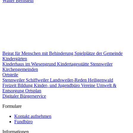
Walter Bernstein
Beirat für Menschen mit Behinderung
Spielplätze der Gemeinde
Kindergärten
Kinderhaus im Wiesengrund
Kindertagesstätte Stennweiler
Kirchengemeinden
Ortsteile
Stennweiler
Schiffweiler
Landsweiler-Reden
Heiligenwald
Freizeit
Bildung
Kinder- und Jugendbüro
Vereine
Umwelt &
Entsorgung
Ortsplan
Digitaler Bürgerservice
Formulare
Kontakt aufnehmen
Fundbüro
Informationen