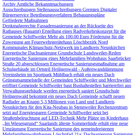
Archiv Amtliche Bekanntmachungen
Ausschreibungen
Stellenausschreibungen
Gremien
Digitaler
Bürgerservice
Beteiligungsverfahren
Bebauungspläne
Geförderte Maßnahmen
Denkmalgerechte Fassadensanierung an der Rückseite des
Rathauses (Bauamt)
Erstellung eines Radverkehrskonzept für die
Gemeinde Schiffweiler
Mehr als 100.00 Euro Förderung für die
Zuwegung am Feuerwehrgerätehaus Löschbezirk Nord
Kommunales Klimaschutz-Netzwerk im Landkreis Neunkirchen
Energetische Dachsanierung Grundschule Landsweiler-Reden
Energetische Sanierung eines Mehrfamilien-Wohnhaus Saarbrücker
Straße 20 abgeschlossen
Energetische Sanierungsmaßnahme am
Schulgebäude im Ortsteil Heiligenwald - Außenwanddämmung
Vereinsheim im Sportpark Mühlbach erhält ein neues Dach
Grüngutsammelstelle der Gemeinden Schiffweiler und Merchweiler
eröffnet
Gemeinde Schiffweiler baut Bushaltestellen barrierefrei aus
Verwaltungsgebäude werden energetisch saniert
Grundschule
Heiligenwald bekommt ein neues Dach
Gemeinde schafft neuen
Radlader an
Knapp 5,3 Millionen von Land und Landkreis
Neunkirchen für den Kita-Neubau in Stennweiler
Rechenzentrum
setzt auf Energiesparen
Gemeinde Schiffweiler setzt bei
Straßenbeleuchtung auf LED-Technik
Mehr Plätze im Kinderhaus
„Im Wiesengrund“
Saarlands älteste Sommerlinde erhält eine neue
Umzäunung
Energetische Sanierung des gemeindeeigenen
Mehrfamilienwohnhauses Löschpfad 21a: Dachsanierung
Sanierung