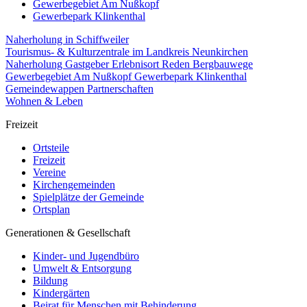
Gewerbegebiet Am Nußkopf
Gewerbepark Klinkenthal
Naherholung in Schiffweiler
Tourismus- & Kulturzentrale im Landkreis Neunkirchen
Naherholung
Gastgeber
Erlebnisort Reden
Bergbauwege
Gewerbegebiet Am Nußkopf
Gewerbepark Klinkenthal
Gemeindewappen
Partnerschaften
Wohnen & Leben
Freizeit
Ortsteile
Freizeit
Vereine
Kirchengemeinden
Spielplätze der Gemeinde
Ortsplan
Generationen & Gesellschaft
Kinder- und Jugendbüro
Umwelt & Entsorgung
Bildung
Kindergärten
Beirat für Menschen mit Behinderung