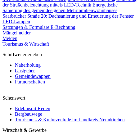
der Straßenbeleuchtung mittels LED-Technik
Energetische
Sanierung des gemeindeeigenen Mehrfamilienwohnhauses
Saarbrücker Straße 20: Dachsanierung und Erneuerung der Fenster
LED-Lampen
Satzungen & Formulare
E-Rechnung
Mängelmelder
Melden
Tourismus & Wirtschaft
Schiffweiler erleben
Naherholung
Gastgeber
Gemeindewappen
Partnerschaften
Sehenswert
Erlebnisort Reden
Bergbauwege
Tourismus- & Kulturzentrale im Landkreis Neunkirchen
Wirtschaft & Gewerbe