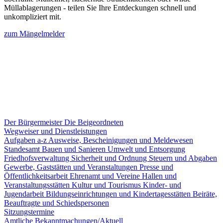
Müllablagerungen - teilen Sie Ihre Entdeckungen schnell und
unkompliziert mit.
zum Mängelmelder
Der Bürgermeister
Die Beigeordneten
Wegweiser und Dienstleistungen
Aufgaben a-z
Ausweise, Bescheinigungen und Meldewesen
Standesamt
Bauen und Sanieren
Umwelt und Entsorgung
Friedhofsverwaltung
Sicherheit und Ordnung
Steuern und Abgaben
Gewerbe, Gaststätten und Veranstaltungen
Presse und
Öffentlichkeitsarbeit
Ehrenamt und Vereine
Hallen und
Veranstaltungsstätten
Kultur und Tourismus
Kinder- und
Jugendarbeit
Bildungseinrichtungen und Kindertagesstätten
Beiräte,
Beauftragte und Schiedspersonen
Sitzungstermine
Amtliche Bekanntmachungen/Aktuell