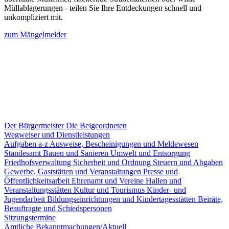
Müllablagerungen - teilen Sie Ihre Entdeckungen schnell und
unkompliziert mit.
zum Mängelmelder
Der Bürgermeister
Die Beigeordneten
Wegweiser und Dienstleistungen
Aufgaben a-z
Ausweise, Bescheinigungen und Meldewesen
Standesamt
Bauen und Sanieren
Umwelt und Entsorgung
Friedhofsverwaltung
Sicherheit und Ordnung
Steuern und Abgaben
Gewerbe, Gaststätten und Veranstaltungen
Presse und
Öffentlichkeitsarbeit
Ehrenamt und Vereine
Hallen und
Veranstaltungsstätten
Kultur und Tourismus
Kinder- und
Jugendarbeit
Bildungseinrichtungen und Kindertagesstätten
Beiräte,
Beauftragte und Schiedspersonen
Sitzungstermine
Amtliche Bekanntmachungen/Aktuell