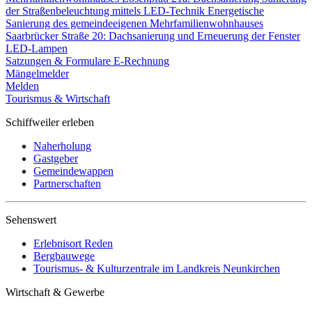
der Straßenbeleuchtung mittels LED-Technik
Energetische
Sanierung des gemeindeeigenen Mehrfamilienwohnhauses
Saarbrücker Straße 20: Dachsanierung und Erneuerung der Fenster
LED-Lampen
Satzungen & Formulare
E-Rechnung
Mängelmelder
Melden
Tourismus & Wirtschaft
Schiffweiler erleben
Naherholung
Gastgeber
Gemeindewappen
Partnerschaften
Sehenswert
Erlebnisort Reden
Bergbauwege
Tourismus- & Kulturzentrale im Landkreis Neunkirchen
Wirtschaft & Gewerbe