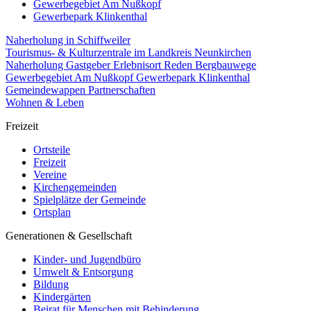
Gewerbegebiet Am Nußkopf
Gewerbepark Klinkenthal
Naherholung in Schiffweiler
Tourismus- & Kulturzentrale im Landkreis Neunkirchen
Naherholung
Gastgeber
Erlebnisort Reden
Bergbauwege
Gewerbegebiet Am Nußkopf
Gewerbepark Klinkenthal
Gemeindewappen
Partnerschaften
Wohnen & Leben
Freizeit
Ortsteile
Freizeit
Vereine
Kirchengemeinden
Spielplätze der Gemeinde
Ortsplan
Generationen & Gesellschaft
Kinder- und Jugendbüro
Umwelt & Entsorgung
Bildung
Kindergärten
Beirat für Menschen mit Behinderung