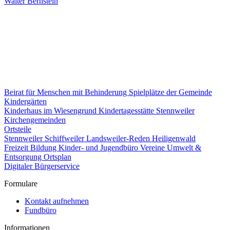
Walter Bernstein
Beirat für Menschen mit Behinderung
Spielplätze der Gemeinde
Kindergärten
Kinderhaus im Wiesengrund
Kindertagesstätte Stennweiler
Kirchengemeinden
Ortsteile
Stennweiler
Schiffweiler
Landsweiler-Reden
Heiligenwald
Freizeit
Bildung
Kinder- und Jugendbüro
Vereine
Umwelt &
Entsorgung
Ortsplan
Digitaler Bürgerservice
Formulare
Kontakt aufnehmen
Fundbüro
Informationen