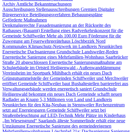
Archiv Amtliche Bekanntmachungen
Ausschreibungen
Stellenausschreibungen
Gremien
Digitaler
Bürgerservice
Beteiligungsverfahren
Bebauungspläne
Geförderte Maßnahmen
Denkmalgerechte Fassadensanierung an der Rückseite des
Rathauses (Bauamt)
Erstellung eines Radverkehrskonzept für die
Gemeinde Schiffweiler
Mehr als 100.00 Euro Förderung für die
Zuwegung am Feuerwehrgerätehaus Löschbezirk Nord
Kommunales Klimaschutz-Netzwerk im Landkreis Neunkirchen
Energetische Dachsanierung Grundschule Landsweiler-Reden
Energetische Sanierung eines Mehrfamilien-Wohnhaus Saarbrücker
Straße 20 abgeschlossen
Energetische Sanierungsmaßnahme am
Schulgebäude im Ortsteil Heiligenwald - Außenwanddämmung
Vereinsheim im Sportpark Mühlbach erhält ein neues Dach
Grüngutsammelstelle der Gemeinden Schiffweiler und Merchweiler
eröffnet
Gemeinde Schiffweiler baut Bushaltestellen barrierefrei aus
Verwaltungsgebäude werden energetisch saniert
Grundschule
Heiligenwald bekommt ein neues Dach
Gemeinde schafft neuen
Radlader an
Knapp 5,3 Millionen von Land und Landkreis
Neunkirchen für den Kita-Neubau in Stennweiler
Rechenzentrum
setzt auf Energiesparen
Gemeinde Schiffweiler setzt bei
Straßenbeleuchtung auf LED-Technik
Mehr Plätze im Kinderhaus
„Im Wiesengrund“
Saarlands älteste Sommerlinde erhält eine neue
Umzäunung
Energetische Sanierung des gemeindeeigenen
Mehrfamilienwohnhauses Löschpfad 21a: Dachsanierung
Sanierung