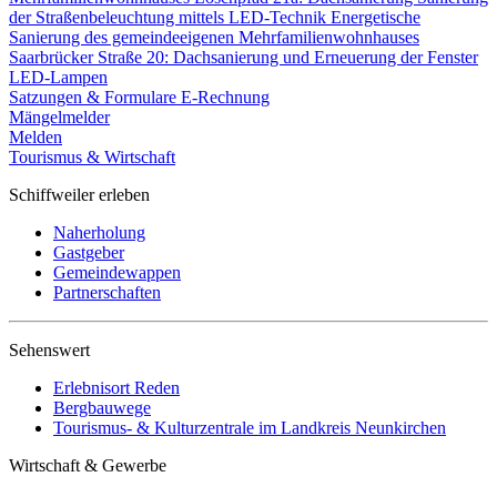
der Straßenbeleuchtung mittels LED-Technik
Energetische
Sanierung des gemeindeeigenen Mehrfamilienwohnhauses
Saarbrücker Straße 20: Dachsanierung und Erneuerung der Fenster
LED-Lampen
Satzungen & Formulare
E-Rechnung
Mängelmelder
Melden
Tourismus & Wirtschaft
Schiffweiler erleben
Naherholung
Gastgeber
Gemeindewappen
Partnerschaften
Sehenswert
Erlebnisort Reden
Bergbauwege
Tourismus- & Kulturzentrale im Landkreis Neunkirchen
Wirtschaft & Gewerbe