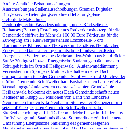
Archiv Amtliche Bekanntmachungen
Ausschreibungen
Stellenausschreibungen
Gremien
Digitaler
Bürgerservice
Beteiligungsverfahren
Bebauungspläne
Geförderte Maßnahmen
Denkmalgerechte Fassadensanierung an der Rückseite des
Rathauses (Bauamt)
Erstellung eines Radverkehrskonzept für die
Gemeinde Schiffweiler
Mehr als 100.00 Euro Förderung für die
Zuwegung am Feuerwehrgerätehaus Löschbezirk Nord
Kommunales Klimaschutz-Netzwerk im Landkreis Neunkirchen
Energetische Dachsanierung Grundschule Landsweiler-Reden
Energetische Sanierung eines Mehrfamilien-Wohnhaus Saarbrücker
Straße 20 abgeschlossen
Energetische Sanierungsmaßnahme am
Schulgebäude im Ortsteil Heiligenwald - Außenwanddämmung
Vereinsheim im Sportpark Mühlbach erhält ein neues Dach
Grüngutsammelstelle der Gemeinden Schiffweiler und Merchweiler
eröffnet
Gemeinde Schiffweiler baut Bushaltestellen barrierefrei aus
Verwaltungsgebäude werden energetisch saniert
Grundschule
Heiligenwald bekommt ein neues Dach
Gemeinde schafft neuen
Radlader an
Knapp 5,3 Millionen von Land und Landkreis
Neunkirchen für den Kita-Neubau in Stennweiler
Rechenzentrum
setzt auf Energiesparen
Gemeinde Schiffweiler setzt bei
Straßenbeleuchtung auf LED-Technik
Mehr Plätze im Kinderhaus
„Im Wiesengrund“
Saarlands älteste Sommerlinde erhält eine neue
Umzäunung
Energetische Sanierung des gemeindeeigenen
Mehrfamilienwohnhauses Löschpfad 21a: Dachsanierung
Sanierung