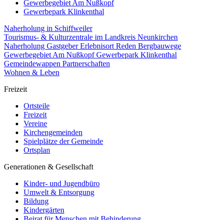
Gewerbegebiet Am Nußkopf
Gewerbepark Klinkenthal
Naherholung in Schiffweiler
Tourismus- & Kulturzentrale im Landkreis Neunkirchen
Naherholung
Gastgeber
Erlebnisort Reden
Bergbauwege
Gewerbegebiet Am Nußkopf
Gewerbepark Klinkenthal
Gemeindewappen
Partnerschaften
Wohnen & Leben
Freizeit
Ortsteile
Freizeit
Vereine
Kirchengemeinden
Spielplätze der Gemeinde
Ortsplan
Generationen & Gesellschaft
Kinder- und Jugendbüro
Umwelt & Entsorgung
Bildung
Kindergärten
Beirat für Menschen mit Behinderung