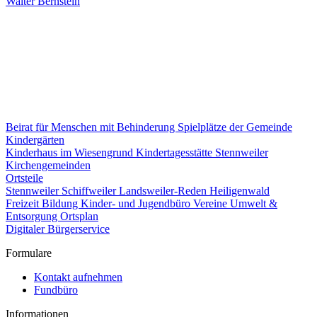
Walter Bernstein
Beirat für Menschen mit Behinderung
Spielplätze der Gemeinde
Kindergärten
Kinderhaus im Wiesengrund
Kindertagesstätte Stennweiler
Kirchengemeinden
Ortsteile
Stennweiler
Schiffweiler
Landsweiler-Reden
Heiligenwald
Freizeit
Bildung
Kinder- und Jugendbüro
Vereine
Umwelt &
Entsorgung
Ortsplan
Digitaler Bürgerservice
Formulare
Kontakt aufnehmen
Fundbüro
Informationen