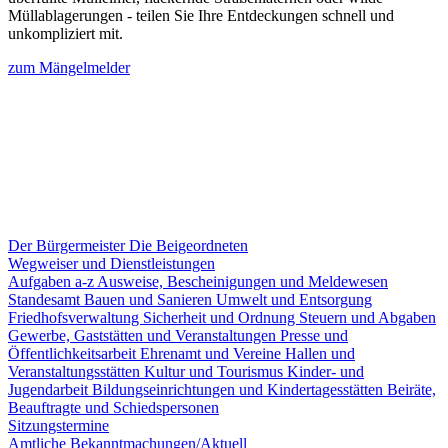
Müllablagerungen - teilen Sie Ihre Entdeckungen schnell und
unkompliziert mit.
zum Mängelmelder
Der Bürgermeister
Die Beigeordneten
Wegweiser und Dienstleistungen
Aufgaben a-z
Ausweise, Bescheinigungen und Meldewesen
Standesamt
Bauen und Sanieren
Umwelt und Entsorgung
Friedhofsverwaltung
Sicherheit und Ordnung
Steuern und Abgaben
Gewerbe, Gaststätten und Veranstaltungen
Presse und
Öffentlichkeitsarbeit
Ehrenamt und Vereine
Hallen und
Veranstaltungsstätten
Kultur und Tourismus
Kinder- und
Jugendarbeit
Bildungseinrichtungen und Kindertagesstätten
Beiräte,
Beauftragte und Schiedspersonen
Sitzungstermine
Amtliche Bekanntmachungen/Aktuell