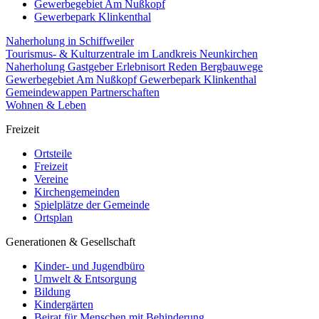
Gewerbegebiet Am Nußkopf
Gewerbepark Klinkenthal
Naherholung in Schiffweiler
Tourismus- & Kulturzentrale im Landkreis Neunkirchen
Naherholung
Gastgeber
Erlebnisort Reden
Bergbauwege
Gewerbegebiet Am Nußkopf
Gewerbepark Klinkenthal
Gemeindewappen
Partnerschaften
Wohnen & Leben
Freizeit
Ortsteile
Freizeit
Vereine
Kirchengemeinden
Spielplätze der Gemeinde
Ortsplan
Generationen & Gesellschaft
Kinder- und Jugendbüro
Umwelt & Entsorgung
Bildung
Kindergärten
Beirat für Menschen mit Behinderung