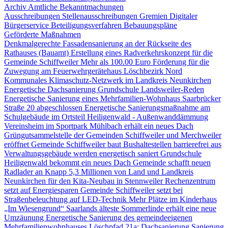
Archiv Amtliche Bekanntmachungen
Ausschreibungen
Stellenausschreibungen
Gremien
Digitaler
Bürgerservice
Beteiligungsverfahren
Bebauungspläne
Geförderte Maßnahmen
Denkmalgerechte Fassadensanierung an der Rückseite des
Rathauses (Bauamt)
Erstellung eines Radverkehrskonzept für die
Gemeinde Schiffweiler
Mehr als 100.00 Euro Förderung für die
Zuwegung am Feuerwehrgerätehaus Löschbezirk Nord
Kommunales Klimaschutz-Netzwerk im Landkreis Neunkirchen
Energetische Dachsanierung Grundschule Landsweiler-Reden
Energetische Sanierung eines Mehrfamilien-Wohnhaus Saarbrücker
Straße 20 abgeschlossen
Energetische Sanierungsmaßnahme am
Schulgebäude im Ortsteil Heiligenwald - Außenwanddämmung
Vereinsheim im Sportpark Mühlbach erhält ein neues Dach
Grüngutsammelstelle der Gemeinden Schiffweiler und Merchweiler
eröffnet
Gemeinde Schiffweiler baut Bushaltestellen barrierefrei aus
Verwaltungsgebäude werden energetisch saniert
Grundschule
Heiligenwald bekommt ein neues Dach
Gemeinde schafft neuen
Radlader an
Knapp 5,3 Millionen von Land und Landkreis
Neunkirchen für den Kita-Neubau in Stennweiler
Rechenzentrum
setzt auf Energiesparen
Gemeinde Schiffweiler setzt bei
Straßenbeleuchtung auf LED-Technik
Mehr Plätze im Kinderhaus
„Im Wiesengrund“
Saarlands älteste Sommerlinde erhält eine neue
Umzäunung
Energetische Sanierung des gemeindeeigenen
Mehrfamilienwohnhauses Löschpfad 21a: Dachsanierung
Sanierung