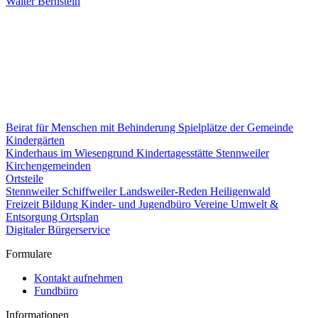
Walter Bernstein
Beirat für Menschen mit Behinderung
Spielplätze der Gemeinde
Kindergärten
Kinderhaus im Wiesengrund
Kindertagesstätte Stennweiler
Kirchengemeinden
Ortsteile
Stennweiler
Schiffweiler
Landsweiler-Reden
Heiligenwald
Freizeit
Bildung
Kinder- und Jugendbüro
Vereine
Umwelt &
Entsorgung
Ortsplan
Digitaler Bürgerservice
Formulare
Kontakt aufnehmen
Fundbüro
Informationen