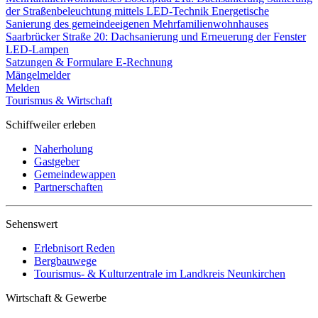
der Straßenbeleuchtung mittels LED-Technik
Energetische
Sanierung des gemeindeeigenen Mehrfamilienwohnhauses
Saarbrücker Straße 20: Dachsanierung und Erneuerung der Fenster
LED-Lampen
Satzungen & Formulare
E-Rechnung
Mängelmelder
Melden
Tourismus & Wirtschaft
Schiffweiler erleben
Naherholung
Gastgeber
Gemeindewappen
Partnerschaften
Sehenswert
Erlebnisort Reden
Bergbauwege
Tourismus- & Kulturzentrale im Landkreis Neunkirchen
Wirtschaft & Gewerbe