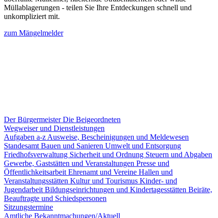
Müllablagerungen - teilen Sie Ihre Entdeckungen schnell und
unkompliziert mit.
zum Mängelmelder
Der Bürgermeister
Die Beigeordneten
Wegweiser und Dienstleistungen
Aufgaben a-z
Ausweise, Bescheinigungen und Meldewesen
Standesamt
Bauen und Sanieren
Umwelt und Entsorgung
Friedhofsverwaltung
Sicherheit und Ordnung
Steuern und Abgaben
Gewerbe, Gaststätten und Veranstaltungen
Presse und
Öffentlichkeitsarbeit
Ehrenamt und Vereine
Hallen und
Veranstaltungsstätten
Kultur und Tourismus
Kinder- und
Jugendarbeit
Bildungseinrichtungen und Kindertagesstätten
Beiräte,
Beauftragte und Schiedspersonen
Sitzungstermine
Amtliche Bekanntmachungen/Aktuell