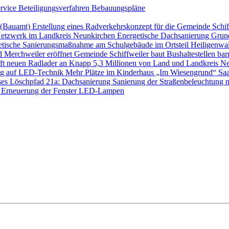
ervice
Beteiligungsverfahren
Bebauungspläne
s (Bauamt)
Erstellung eines Radverkehrskonzept für die Gemeinde Schi
etzwerk im Landkreis Neunkirchen
Energetische Dachsanierung Gru
etische Sanierungsmaßnahme am Schulgebäude im Ortsteil Heilige
d Merchweiler eröffnet
Gemeinde Schiffweiler baut Bushaltestellen barr
ft neuen Radlader an
Knapp 5,3 Millionen von Land und Landkreis Ne
ung auf LED-Technik
Mehr Plätze im Kinderhaus „Im Wiesengrund“
Saa
ses Löschpfad 21a: Dachsanierung
Sanierung der Straßenbeleuchtung 
 Erneuerung der Fenster
LED-Lampen