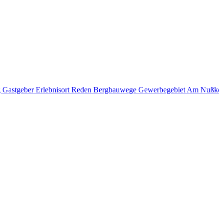
g
Gastgeber
Erlebnisort Reden
Bergbauwege
Gewerbegebiet Am Nußk