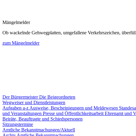
Mängelmelder
Ob wackelnde Gehwegplatten, umgefallene Verkehrszeichen, überfüllte
zum Mängelmelder
Der Bürgermeister
Die Beigeordneten
Wegweiser und Dienstleistungen
Aufgaben a-z
Ausweise, Bescheinigungen und Meldewesen
Standes
und Veranstaltungen
Presse und Öffentlichkeitsarbeit
Ehrenamt und V
Beiräte, Beauftragte und Schiedspersonen
Sitzungstermine
Amtliche Bekanntmachungen/Aktuell
Archiv Amtliche Bekanntmachungen