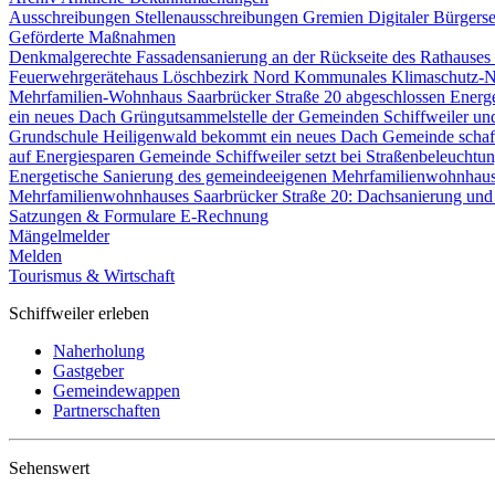
Ausschreibungen
Stellenausschreibungen
Gremien
Digitaler Bürgers
Geförderte Maßnahmen
Denkmalgerechte Fassadensanierung an der Rückseite des Rathause
Feuerwehrgerätehaus Löschbezirk Nord
Kommunales Klimaschutz-N
Mehrfamilien-Wohnhaus Saarbrücker Straße 20 abgeschlossen
Energ
ein neues Dach
Grüngutsammelstelle der Gemeinden Schiffweiler un
Grundschule Heiligenwald bekommt ein neues Dach
Gemeinde schaf
auf Energiesparen
Gemeinde Schiffweiler setzt bei Straßenbeleucht
Energetische Sanierung des gemeindeeigenen Mehrfamilienwohnhau
Mehrfamilienwohnhauses Saarbrücker Straße 20: Dachsanierung und
Satzungen & Formulare
E-Rechnung
Mängelmelder
Melden
Tourismus & Wirtschaft
Schiffweiler erleben
Naherholung
Gastgeber
Gemeindewappen
Partnerschaften
Sehenswert