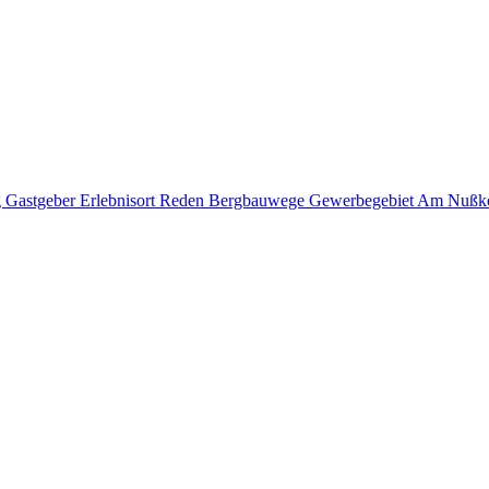
g
Gastgeber
Erlebnisort Reden
Bergbauwege
Gewerbegebiet Am Nußk