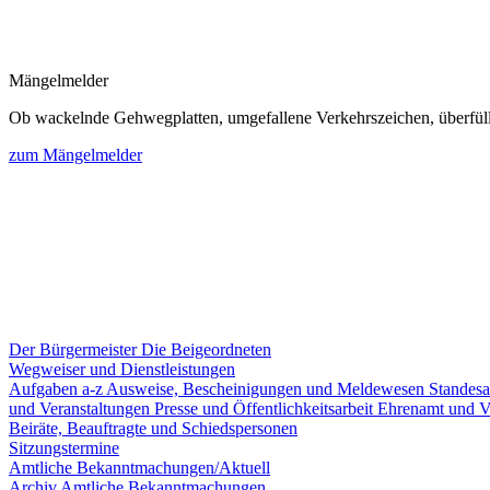
Mängelmelder
Ob wackelnde Gehwegplatten, umgefallene Verkehrszeichen, überfüllte
zum Mängelmelder
Der Bürgermeister
Die Beigeordneten
Wegweiser und Dienstleistungen
Aufgaben a-z
Ausweise, Bescheinigungen und Meldewesen
Standes
und Veranstaltungen
Presse und Öffentlichkeitsarbeit
Ehrenamt und V
Beiräte, Beauftragte und Schiedspersonen
Sitzungstermine
Amtliche Bekanntmachungen/Aktuell
Archiv Amtliche Bekanntmachungen