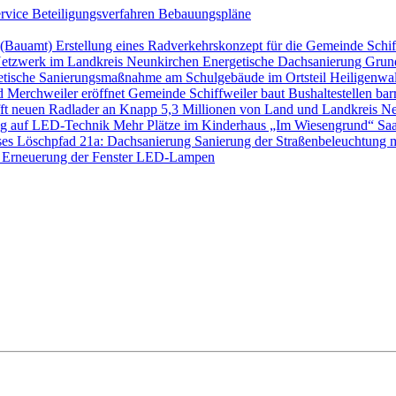
ervice
Beteiligungsverfahren
Bebauungspläne
s (Bauamt)
Erstellung eines Radverkehrskonzept für die Gemeinde Schi
etzwerk im Landkreis Neunkirchen
Energetische Dachsanierung Gru
etische Sanierungsmaßnahme am Schulgebäude im Ortsteil Heilige
d Merchweiler eröffnet
Gemeinde Schiffweiler baut Bushaltestellen barr
ft neuen Radlader an
Knapp 5,3 Millionen von Land und Landkreis Ne
ung auf LED-Technik
Mehr Plätze im Kinderhaus „Im Wiesengrund“
Saa
ses Löschpfad 21a: Dachsanierung
Sanierung der Straßenbeleuchtung 
 Erneuerung der Fenster
LED-Lampen