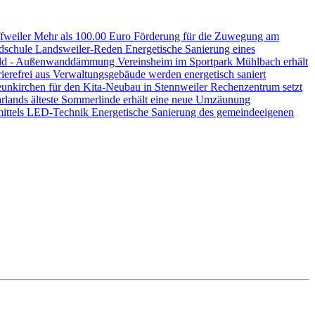
ffweiler
Mehr als 100.00 Euro Förderung für die Zuwegung am
ndschule Landsweiler-Reden
Energetische Sanierung eines
nwald - Außenwanddämmung
Vereinsheim im Sportpark Mühlbach erhält
ierefrei aus
Verwaltungsgebäude werden energetisch saniert
unkirchen für den Kita-Neubau in Stennweiler
Rechenzentrum setzt
rlands älteste Sommerlinde erhält eine neue Umzäunung
mittels LED-Technik
Energetische Sanierung des gemeindeeigenen