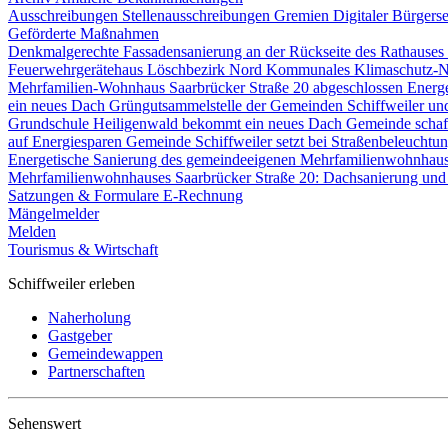
Ausschreibungen
Stellenausschreibungen
Gremien
Digitaler Bürgers
Geförderte Maßnahmen
Denkmalgerechte Fassadensanierung an der Rückseite des Rathause
Feuerwehrgerätehaus Löschbezirk Nord
Kommunales Klimaschutz-N
Mehrfamilien-Wohnhaus Saarbrücker Straße 20 abgeschlossen
Energ
ein neues Dach
Grüngutsammelstelle der Gemeinden Schiffweiler un
Grundschule Heiligenwald bekommt ein neues Dach
Gemeinde schaf
auf Energiesparen
Gemeinde Schiffweiler setzt bei Straßenbeleucht
Energetische Sanierung des gemeindeeigenen Mehrfamilienwohnhau
Mehrfamilienwohnhauses Saarbrücker Straße 20: Dachsanierung und
Satzungen & Formulare
E-Rechnung
Mängelmelder
Melden
Tourismus & Wirtschaft
Schiffweiler erleben
Naherholung
Gastgeber
Gemeindewappen
Partnerschaften
Sehenswert