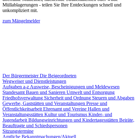
Müllablagerungen - teilen Sie Ihre Entdeckungen schnell und
unkompliziert mit.
zum Mängelmelder
Der Bürgermeister
Die Beigeordneten
Wegweiser und Dienstleistungen
Aufgaben a-z
Ausweise, Bescheinigungen und Meldewesen
Standesamt
Bauen und Sanieren
Umwelt und Entsorgung
Friedhofsverwaltung
Sicherheit und Ordnung
Steuern und Abgaben
Gewerbe, Gaststätten und Veranstaltungen
Presse und
Öffentlichkeitsarbeit
Ehrenamt und Vereine
Hallen und
Veranstaltungsstätten
Kultur und Tourismus
Kinder- und
Jugendarbeit
Bildungseinrichtungen und Kindertagesstätten
Beiräte,
Beauftragte und Schiedspersonen
Sitzungstermine
Amtliche Bekanntmachungen/Aktuell