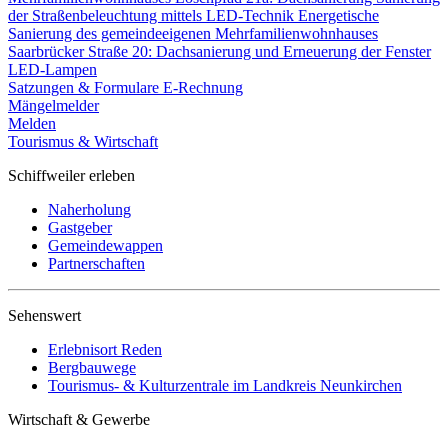
der Straßenbeleuchtung mittels LED-Technik
Energetische
Sanierung des gemeindeeigenen Mehrfamilienwohnhauses
Saarbrücker Straße 20: Dachsanierung und Erneuerung der Fenster
LED-Lampen
Satzungen & Formulare
E-Rechnung
Mängelmelder
Melden
Tourismus & Wirtschaft
Schiffweiler erleben
Naherholung
Gastgeber
Gemeindewappen
Partnerschaften
Sehenswert
Erlebnisort Reden
Bergbauwege
Tourismus- & Kulturzentrale im Landkreis Neunkirchen
Wirtschaft & Gewerbe