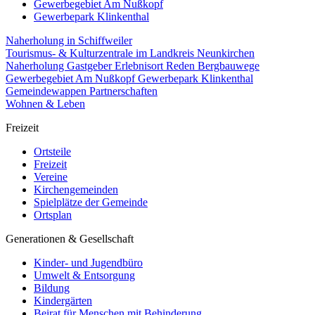
Gewerbegebiet Am Nußkopf
Gewerbepark Klinkenthal
Naherholung in Schiffweiler
Tourismus- & Kulturzentrale im Landkreis Neunkirchen
Naherholung
Gastgeber
Erlebnisort Reden
Bergbauwege
Gewerbegebiet Am Nußkopf
Gewerbepark Klinkenthal
Gemeindewappen
Partnerschaften
Wohnen & Leben
Freizeit
Ortsteile
Freizeit
Vereine
Kirchengemeinden
Spielplätze der Gemeinde
Ortsplan
Generationen & Gesellschaft
Kinder- und Jugendbüro
Umwelt & Entsorgung
Bildung
Kindergärten
Beirat für Menschen mit Behinderung