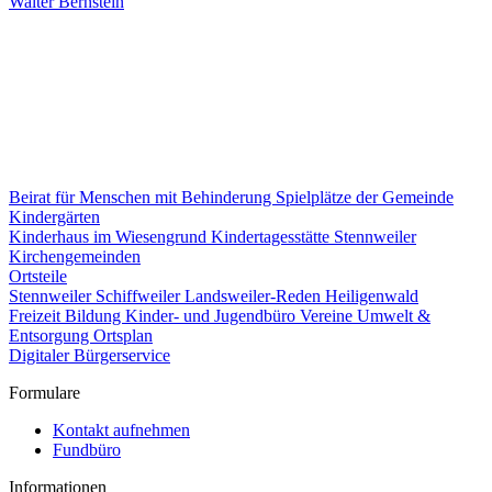
Walter Bernstein
Beirat für Menschen mit Behinderung
Spielplätze der Gemeinde
Kindergärten
Kinderhaus im Wiesengrund
Kindertagesstätte Stennweiler
Kirchengemeinden
Ortsteile
Stennweiler
Schiffweiler
Landsweiler-Reden
Heiligenwald
Freizeit
Bildung
Kinder- und Jugendbüro
Vereine
Umwelt &
Entsorgung
Ortsplan
Digitaler Bürgerservice
Formulare
Kontakt aufnehmen
Fundbüro
Informationen