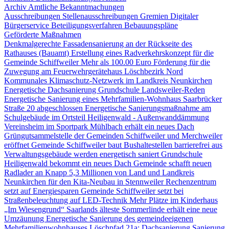
Archiv Amtliche Bekanntmachungen
Ausschreibungen
Stellenausschreibungen
Gremien
Digitaler
Bürgerservice
Beteiligungsverfahren
Bebauungspläne
Geförderte Maßnahmen
Denkmalgerechte Fassadensanierung an der Rückseite des
Rathauses (Bauamt)
Erstellung eines Radverkehrskonzept für die
Gemeinde Schiffweiler
Mehr als 100.00 Euro Förderung für die
Zuwegung am Feuerwehrgerätehaus Löschbezirk Nord
Kommunales Klimaschutz-Netzwerk im Landkreis Neunkirchen
Energetische Dachsanierung Grundschule Landsweiler-Reden
Energetische Sanierung eines Mehrfamilien-Wohnhaus Saarbrücker
Straße 20 abgeschlossen
Energetische Sanierungsmaßnahme am
Schulgebäude im Ortsteil Heiligenwald - Außenwanddämmung
Vereinsheim im Sportpark Mühlbach erhält ein neues Dach
Grüngutsammelstelle der Gemeinden Schiffweiler und Merchweiler
eröffnet
Gemeinde Schiffweiler baut Bushaltestellen barrierefrei aus
Verwaltungsgebäude werden energetisch saniert
Grundschule
Heiligenwald bekommt ein neues Dach
Gemeinde schafft neuen
Radlader an
Knapp 5,3 Millionen von Land und Landkreis
Neunkirchen für den Kita-Neubau in Stennweiler
Rechenzentrum
setzt auf Energiesparen
Gemeinde Schiffweiler setzt bei
Straßenbeleuchtung auf LED-Technik
Mehr Plätze im Kinderhaus
„Im Wiesengrund“
Saarlands älteste Sommerlinde erhält eine neue
Umzäunung
Energetische Sanierung des gemeindeeigenen
Mehrfamilienwohnhauses Löschpfad 21a: Dachsanierung
Sanierung